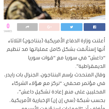
0
SHARES
أعلنت وزارة الدفاع الأمريكية (بنتاجون) الثلاثاء
أنها إستأنفت بشكل كامل عملياتها ضد تنظيم
“داعش” في سوريا مع “قوات سوريا
الديمقراطية”.
وقال المتحدث بإسم البنتاجون، الجنرال بات رايدر،
في مؤتمر صحفي: “نركز مع هؤلاء الشركاء
المحليين على منع إعادة تشكيل داعش”،
بحسب شبكة (سي إن إن) الإخبارية الأمريكية..
وأضاف أن “العمليات استؤنفت الأسبوع