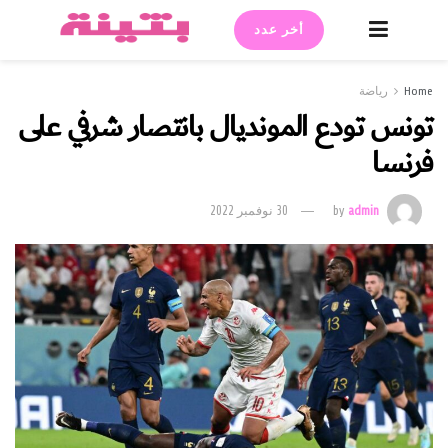
أخر عدد
Home
رياضة
تونس تودع المونديال بانتصار شرفي على
فرنسا
admin
by
30 نوفمبر 2022