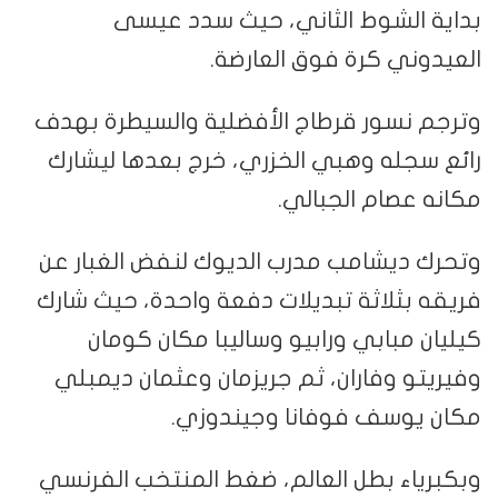
بداية الشوط الثاني، حيث سدد عيسى
العيدوني كرة فوق العارضة.
وترجم نسور قرطاج الأفضلية والسيطرة بهدف
رائع سجله وهبي الخزري، خرج بعدها ليشارك
مكانه عصام الجبالي.
وتحرك ديشامب مدرب الديوك لنفض الغبار عن
فريقه بثلاثة تبديلات دفعة واحدة، حيث شارك
كيليان مبابي ورابيو وساليبا مكان كومان
وفيريتو وفاران، ثم جريزمان وعثمان ديمبلي
مكان يوسف فوفانا وجيندوزي.
وبكبرياء بطل العالم، ضغط المنتخب الفرنسي