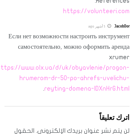
References:
https://volunteeri.com
JacobDor
5 أشهر ago
Если нет возможности настроить инструмент
самостоятельно, можно оформить аренда
xrumer
https://www.olx.ua/d/uk/obyavlenie/progon-
hrumerom-dr-50-po-ahrefs-uvelichu-
.
reyting-domena-IDXnHrG.html
اترك تعليقاً
لن يتم نشر عنوان بريدك الإلكتروني.
الحقول