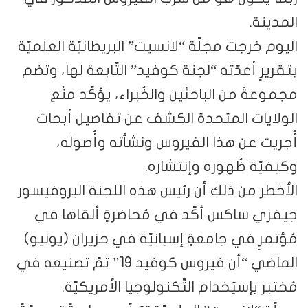
المدينة.
اليوم خرجت مجلّة “لانسيت” البريطانيّة العلميّة
بتقريرٍ أعدّته “لجنة كوفيد” التّابعة لها، وتضم
مجموعةً من الباحثين والخُبراء، يؤكّد منْع
الولايات المتحدة الكشف عن تفاصيل أبحاث
أُجريت عن هذا الفيروس ونشأته وأُصوله،
وكيفيّة ظُهوره وإنتشاره.
الأخطر من ذلك أن رئيس هذه اللجنة البروفيسور
جيفري ساكس أكّد في مُحاضرةٍ ألقاها في
مُؤتمرٍ في جامعةٍ إسبانيّة في حزيران (يونيو)
الماضي “أن فيروس كوفيد 19” تمّ تصنيعه في
مُختبر بإستِخدام التّكنولوجيا الأمريكيّة.