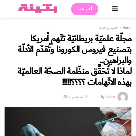
أخر عدد
Home
قضية و حدث
مجلّة علميّة بريطانيّة تتّهم أمريكا
بتصنيع فيروس الكورونا وتُقدّم الأدلّة
والبراهين..
لماذا لا تُحَقِّق منظّمة الصحّة العالميّة
بهذه الاتّهامات ؟؟؟؟!!!!!
admin
by
18 سبتمبر 2022