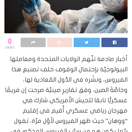
0
SHARES
أخبار صادمة تتّهم الولايات المتحدة ومعاملها
البيولوجيّة بإحتمال الوقوف خلف تصنيع هذا
الفيروس، ونشْره في الدّول المُعادية لها،
وخاصَّةً الصين، وفق تقاريرٍ صينيّة صرحت إن فريقًا
عسكريًّا تابعًا للجيش الأمريكي شارك في
مهرجان رياضي عسكري أُقيم في إقليم
“ووهان” حيث ظهر الفيروس لأوّل مرّة، تقول
ربّما يكون هو من سرّب الفيروس المذكور في