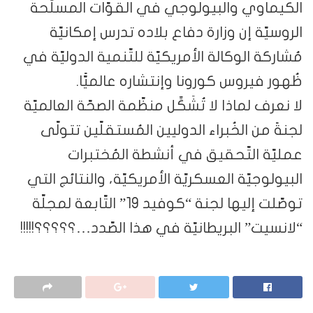
الكيماوي والبيولوجي في القوّات المسلّحة
الروسيّة إن وزارة دفاع بلاده تدرس إمكانيّة
مُشاركة الوكالة الأمريكيّة للتّنمية الدوليّة في
ظُهور فيروس كورونا وإنتشاره عالميًّا.
لا نعرف لماذا لا تُشَكِّل منظّمة الصحّة العالميّة
لجنةً من الخُبراء الدوليين المُستقلّين تتولّى
عمليّة التّحقيق في أنشطة المُختبرات
البيولوجيّة العسكريّة الأمريكيّة، والنتائج التي
توصّلت إليها لجنة “كوفيد 19” التّابعة لمجلّة
“لانسيت” البريطانيّة في هذا الصّدد…؟؟؟؟؟!!!!!