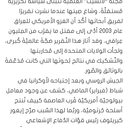
مجلّة “لانسيت” العلميّة تتبنّى سياسةً تحريريّةً
مُستقلّةً، وشاعَ صِيتها عندما نشرت تقريرًا
لفريق أبحاثها أكّد أن الغزو الأمريكي للعِراق
عام 2003 أدّى إلى مقتل ما يَقرُب من المِليون
عِراقي، وقد أثارَ هذا التّقرير ضجّةً عالميّةً كُبرى،
ولجأت الولايات المتحدة إلى مُحاربتها
والتّشكيك في نتائج بُحوثها التي كانت مُدَعَّمَةً
بالوثائق والصّور.
الجيش الروسي وبعد إجتياحه لأوكرانيا في
شباط (فبراير) الماضي، كشف عن وجود معامل
بيولوجيّة أمريكيّة قُرب العاصمة كييف تُنتج
أسلحة جُرثوميّة، وربّما لهذا السّبب صرّح إيغور
كيريلوف رئيس قوّات الدّفاع الإشعاعي