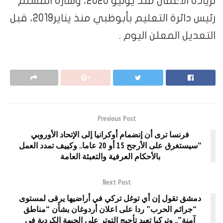
لريادة الأعمال منذ يوليو 2020، وسارة المسلم
رئيس دائرة التعليم بأبوظبي منذ يناير2019، قبل
التعديل المعلن اليوم .
Previous Post
فرنسا ترى أن إنضمام أوكرانيا إلى الإتحاد الأوروبي
“سيستغرق على الأرجح 15 أو 20 عاما.. وكييف تمدد العمل
بالأحكام العرفية والتعبئة العامة
Next Post
دمشق تقول إن أي توغل تركي في أراضيها يرقى لمستوى
“جرائم الحرب” ردا على اعلان أردوغان بشأن “مناطق
آمنة”.. وتركيا تعيد تأجيج التوتر على الجبهة الكردية في