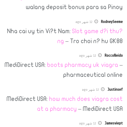
walang deposit bonus para s
R
12 شهر ago
Nha cai uy tin Vi?t Nam:
Slot game d
ng
– Tro choi n? 
12 شهر ago
MediDirect USA:
boots pharmacy uk v
pharmaceutical
12 شهر ago
MediDirect USA:
how much does viag
at a pharmacy
– MediDir
12 شهر ago