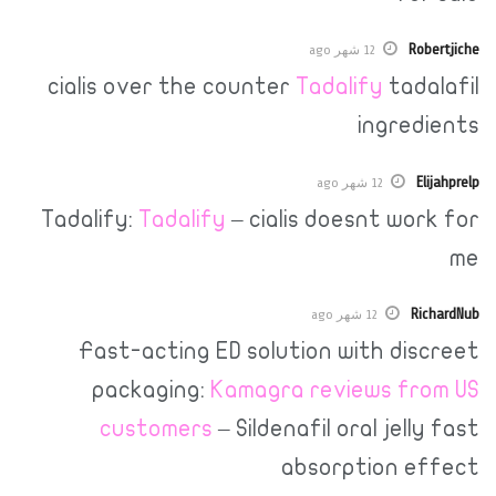
12 شهر ago
cialis over the counter
Tadalify
t
ingr
12 شهر ago
Tadalify:
Tadalify
– cialis doesnt 
12 شهر ago
Fast-acting ED solution with d
packaging:
Kamagra reviews 
customers
– Sildenafil oral je
absorption