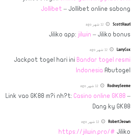
Jollibet
– Jollibet onlin
12 شهر ago
Jiliko app:
jilwin
– Jili
12 شهر ago
Jackpot togel hari ini
Bandar toge
Indonesia
Ab
R
12 شهر ago
Link vao GK88 m?i nh?t:
Casino onlin
Dang 
12 شهر ago
https://jilwin.pro