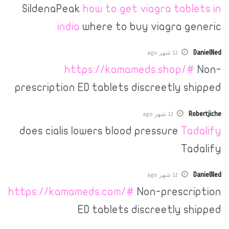
SildenaPeak
how to get viagra ta
india
where to buy viagra 
12 شهر ago
https://kamameds.shop
prescription ED tablets discreetly
12 شهر ago
does cialis lowers blood pressure
T
T
12 شهر ago
https://kamameds.com/#
Non-presc
ED tablets discreetly