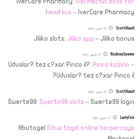
IverCare Pharmacy:
ivermectin d
head lice
– IverCare P
12 شهر ago
Jiliko slots:
Jiliko app
– Jili
R
12 شهر ago
Uduslar? tez c?xar Pinco il?:
Pinco 
Uduslar? tez c?xar P
12 شهر ago
Swerte99:
Swerte99 slots
– Swerte9
12 شهر ago
Abutogel
Situs togel online ter
A