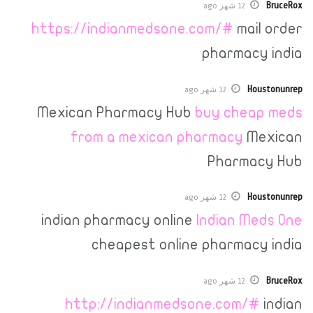
12 شهر ago
https://indianmedsone.com/#
mai
pharmac
H
12 شهر ago
Mexican Pharmacy Hub
buy che
from a mexican pharmacy
M
Pharma
H
12 شهر ago
indian pharmacy online
Indian M
cheapest online pharmac
12 شهر ago
http://indianmedsone.com/