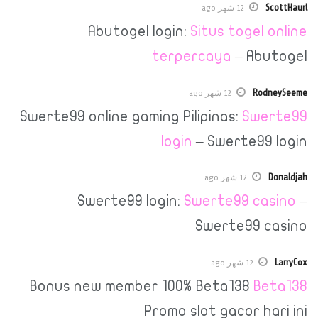
12 شهر ago
Abutogel login:
Situs toge
terpercaya
– A
R
12 شهر ago
Swerte99 online gaming Pilipinas:
Sw
login
– Swerte9
12 شهر ago
Swerte99 login:
Swerte99 c
Swerte99
12 شهر ago
Bonus new member 100% Beta138
Promo slot gacor 