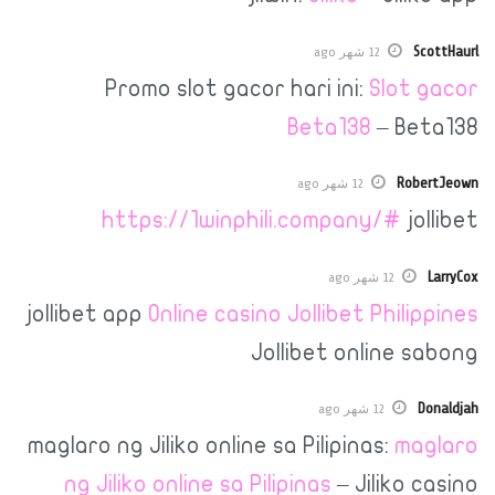
12 شهر ago
Promo slot gacor hari ini:
Slo
Beta138
– 
12 شهر ago
https://1winphili.company/#
12 شهر ago
jollibet app
Online casino Jollibet Phi
Jollibet onlin
12 شهر ago
maglaro ng Jiliko online sa Pilipinas:
ng Jiliko online sa Pilipinas
– Jilik