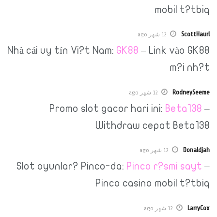
mobi
12 شهر ago
Nhà cái uy tín Vi?t Nam:
GK88
– Link v
m
R
12 شهر ago
Promo slot gacor hari ini:
Be
Withdraw cepat 
12 شهر ago
Slot oyunlar? Pinco-da:
Pinco r?sm
Pinco casino mobi
12 شهر ago