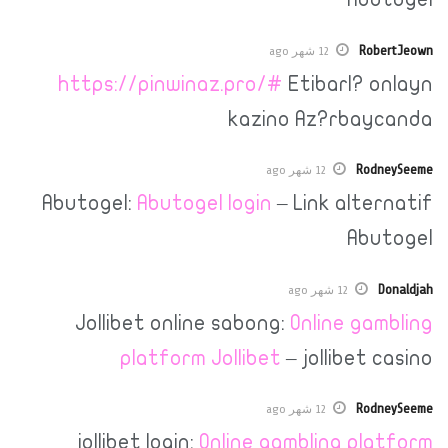
12 شهر ago
https://pinwinaz.pro/#
Etibarl?
kazino Az?rb
R
12 شهر ago
Abutogel:
Abutogel login
– Link al
A
12 شهر ago
Jollibet online sabong:
Online 
platform Jollibet
– jollibe
R
12 شهر ago
jollibet login:
Online gambling p