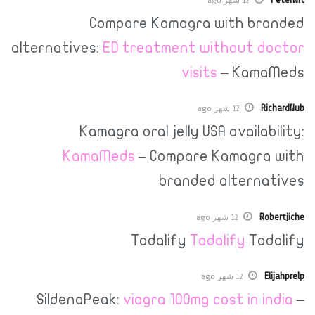
Compare Kamagra with 
alternatives:
ED treatment without
visits
– Ka
12 شهر ago
Kamagra oral jelly USA avail
KamaMeds
– Compare Kamag
branded alter
12 شهر ago
Tadalify
Tadalify
T
12 شهر ago
SildenaPeak:
viagra 100mg cost in