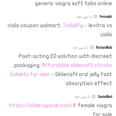
generic viagra soft tab
12 شهر ago
cialis coupon walmart:
Tadalify
– le
12 شهر ago
Fast-acting ED solution with d
packaging:
Affordable sildenafil
tablets for men
– Sildenafil oral je
absorption
12 شهر ago
https://sildenapeak.com/#
female