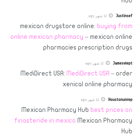
12 شهر ago
mexican drugstore online:
buyi
online mexican pharmacy
– mexican
pharmacies prescriptio
12 شهر ago
MediDirect USA:
MediDirect USA
xenical online p
H
12 شهر ago
Mexican Pharmacy Hub
best pr
finasteride in mexico
Mexican Ph