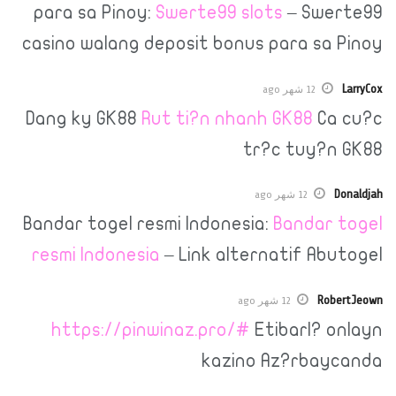
para sa Pinoy:
Swerte99 slots
– S
casino walang deposit bonus para s
12 شهر ago
Dang ky GK88
Rut ti?n nhanh GK88
tr?c tuy
12 شهر ago
Bandar togel resmi Indonesia:
Banda
resmi Indonesia
– Link alternatif 
12 شهر ago
https://pinwinaz.pro/#
Etibarl?
kazino Az?rb