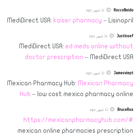
12 شهر ago
MediDirect USA:
kaiser pharmacy
– Li
12 شهر ago
MediDirect USA:
ed meds online 
doctor prescription
– MediDir
12 شهر ago
Mexican Pharmacy Hub:
Mexican P
Hub
– low cost mexico pharmacy
12 شهر ago
https://mexicanpharmacyhu
mexican online pharmacies presc