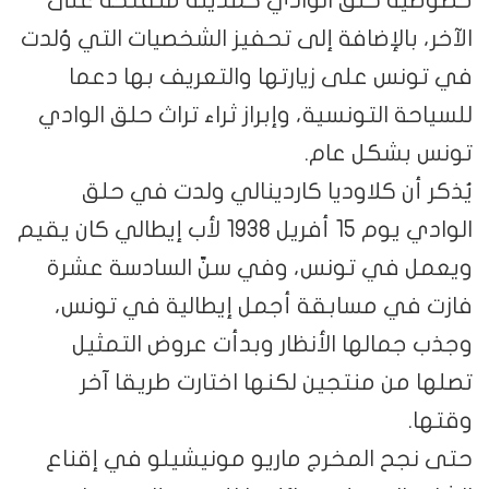
الإضافة إلى تحفيز الشخصيات التي وُلدت
 على زيارتها والتعريف بها دعما
التونسية، وإبراز ثراء تراث حلق الوادي
كل عام.
 كلاوديا كاردينالي ولدت في حلق
الوادي يوم 15 أفريل 1938 لأب إيطالي كان يقيم
ي تونس، وفي سنّ السادسة عشرة
 مسابقة أجمل إيطالية في تونس،
لها الأنظار وبدأت عروض التمثيل
 منتجين لكنها اختارت طريقا آخر
 المخرج ماريو مونيشيلو في إقناع