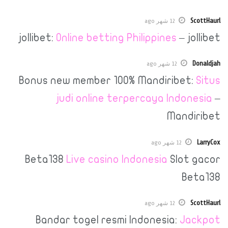
12 شهر ago
jollibet:
Online betting Philippines
– 
12 شهر ago
Bonus new member 100% Mandiribe
judi online terpercaya Ind
Man
12 شهر ago
Beta138
Live casino Indonesia
Slo
12 شهر ago
Bandar togel resmi Indonesia:
J