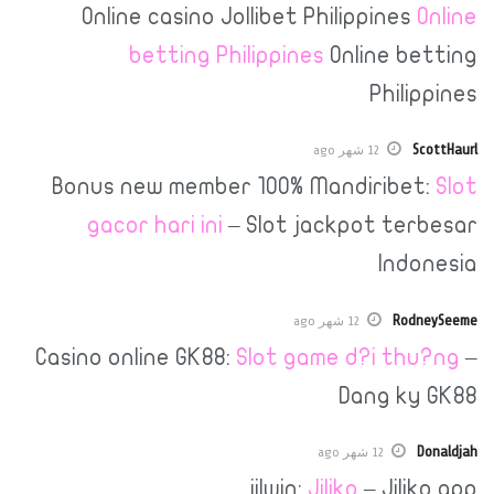
Online casino Jollibet Philippin
betting Philippines
Online 
Phi
12 شهر ago
Bonus new member 100% Mandirib
gacor hari ini
– Slot jackpot t
In
R
12 شهر ago
Casino online GK88:
Slot game d?i 
Dang 
12 شهر ago
jilwin:
Jiliko
– Ji