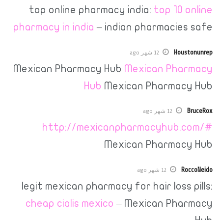
top online pharmacy india:
top 1
pharmacy in india
– indian pharmaci
H
12 شهر ago
Mexican Pharmacy Hub
Mexican P
Hub
Mexican Pharm
12 شهر ago
http://mexicanpharmacyhu
Mexican Pharm
12 شهر ago
legit mexican pharmacy for hair los
cheap cialis mexico
– Mexican P