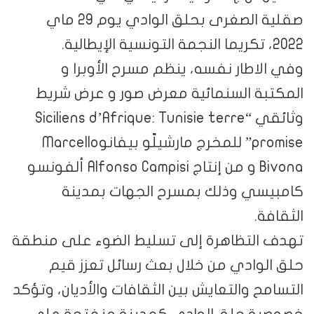
صقلية الصغرى بحلق الوادي يوم 29 ماي
ار نفسه، ينظم مسرح الأوبرا و
 السنمائية معرض صور و عرض شريط
وثائقي “Siciliens d’Afrique: Tunisie terre
promise” للمخرج مارشيلّو بيفانوMarcello
Bivona و من إنتاج Alfonso Campisi ألفونسو
 وذلك بمسرح الجهات بمدينة
تظاهرة إلى تسليط الضوء على منطقة
ادي من خلال بعث رسائل تعزز قيم
والتعايش بين الثقافات والأديان، وتؤكد
حلق الوادي كمدينة منفتحة على