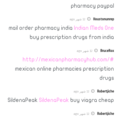
pharmacy
H
12 شهر ago
mail order pharmacy india
Indian M
buy prescription drugs fr
12 شهر ago
http://mexicanpharmacyhu
mexican online pharmacies presc
12 شهر ago
SildenaPeak
SildenaPeak
buy viagr
12 شهر ago