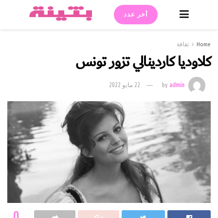
أخر عدد
 كاردينالي تزور تونس
ad
by
22 مايو 2022
0