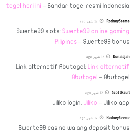
togel hari ini
– Bandar togel resmi In
R
12 شهر ago
Swerte99 slots:
Swerte99 online
Pilipinas
– Swerte9
12 شهر ago
Link alternatif Abutogel:
Link al
Abutogel
– A
12 شهر ago
Jiliko login:
Jiliko
– Ji
R
12 شهر ago
Swerte99 casino walang deposi