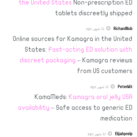
the United States
Non-prescrip
tablets discreetly 
12 شهر ago
Online sources for Kamagra in the
States:
Fast-acting ED soluti
discreet packaging
– Kamagra 
from US cu
12 شهر ago
KamaMeds:
Kamagra oral j
availability
– Safe access to gen
med
12 شهر ago