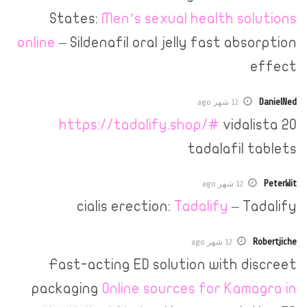
States:
Men’s sexual health so
online
– Sildenafil oral jelly fast ab
12 شهر ago
https://tadalify.shop/#
vida
tadalafil
12 شهر ago
cialis erection:
Tadalify
– T
12 شهر ago
Fast-acting ED solution with d
packaging
Online sources for Kam