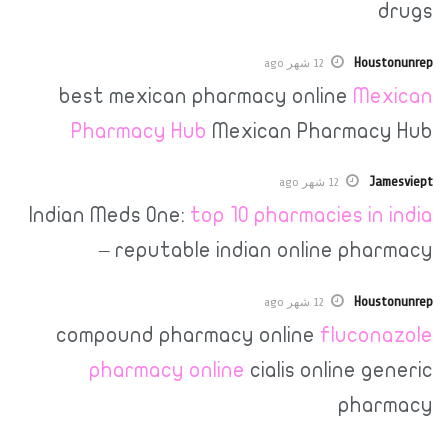
H
12 شهر ago
best mexican pharmacy online
M
Pharmacy Hub
Mexican Pharm
12 شهر ago
Indian Meds One:
top 10 pharmacies 
– reputable indian online p
H
12 شهر ago
compound pharmacy online
fluc
pharmacy online
cialis online
ph