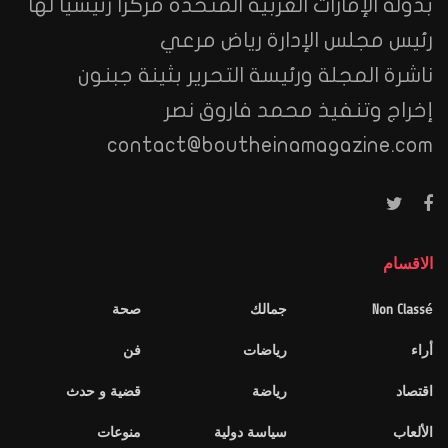
بدولة الإمارات العربية المتحدة مركزا رئيسيا لها
رئيس مجلس الإدارة رياض مرعي
ناشرة المجلة ورئيسة التحرير بثينة جبنون
إخراج وتنفيذ محمد فاروق نصر
contact@boutheinamagazine.com
الاقسام
Non Classé
جمالك
صحة
أراء
رياضات
فن
اقتصاد
رياضة
قضية و حدث
الألعاب
سياسة دولية
منوعات