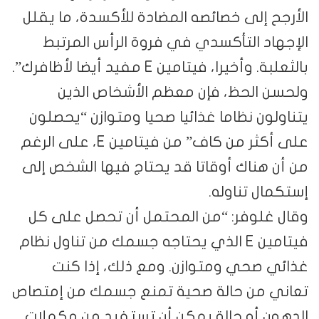
الأرجح إلى خصائصه المضادة للأكسدة، ما يقلل
الإجهاد التأكسدي في فروة الرأس المرتبط
بالثعلبة. وأخيرا، فيتامين E مفيد أيضا لأظافرك”.
ولحسن الحظ، فإن معظم الأشخاص الذين
يتناولون نظاما غذائيا صحيا ومتوازن “يحصلون
على أكثر من كاف” من فيتامين E، على الرغم
من أن هناك أوقاتا قد يحتاج فيها الشخص إلى
إستكمال تناوله.
وقال غلوفر: “من المحتمل أن تحصل على كل
فيتامين E الذي يحتاجه جسمك من تناول نظام
غذائي صحي ومتوازن. ومع ذلك، إذا كنت
تعاني من حالة صحية تمنع جسمك من إمتصاص
الدهون أو حالة يمكن أن تستفيد من مكملات