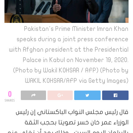
Pakistan's Prime Minister Imran Khan
speaks during a joint press conference
with Afghan president at the Presidential
Palace in Kabul on November 19, 2020.
(Photo by Wakil KOHSAR / AFP) (Photo by
WAKIL KOHSAR/AFP via Getty Images)
0
SHARES
قال رئيس مجلس النواب الباكستاني إن رئيس
الوزراء عمر خان خسر تصويتا بحجب الثقة
بالبرلمان اليوم السبت ، وذلك بعد أن تخلى عنه