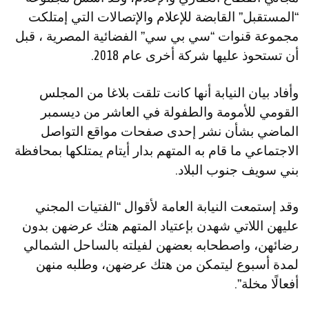
“المستقبل” القابضة للإعلام والإتصالات التي إمتلكت
مجموعة قنوات “سي بي سي” الفضائية المصرية ، قبل
أن تستحوذ عليها شركة أخرى عام 2018.
وأفاد بيان النيابة أنها كانت تلقت بلاغا من المجلس
القومي للأمومة والطفولة في العاشر من ديسمبر
الماضي بشأن نشر إحدى صفحات مواقع التواصل
الاجتماعي ما قام به المتهم بدار أيتام يمتلكها بمحافظة
بني سويف جنوب البلاد.
وقد إستمعت النيابة العامة لأقوال “الفتيات المجني
عليهن اللاتي شهدن بإعتياد المتهم هتك عرضهن بدون
رضائهن، واصطحابه بعضهن لفيلته بالساحل الشمالي
لمدة أسبوع ليتمكن من هتك عرضهن، وطلبه منهن
أفعالًا مخلة”.