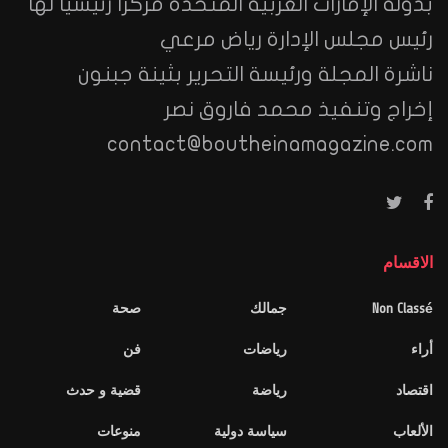
بدولة الإمارات العربية المتحدة مركزا رئيسيا لها
رئيس مجلس الإدارة رياض مرعي
ناشرة المجلة ورئيسة التحرير بثينة جبنون
إخراج وتنفيذ محمد فاروق نصر
contact@boutheinamagazine.com
الاقسام
Non Classé
جمالك
صحة
أراء
رياضات
فن
اقتصاد
رياضة
قضية و حدث
الألعاب
سياسة دولية
منوعات