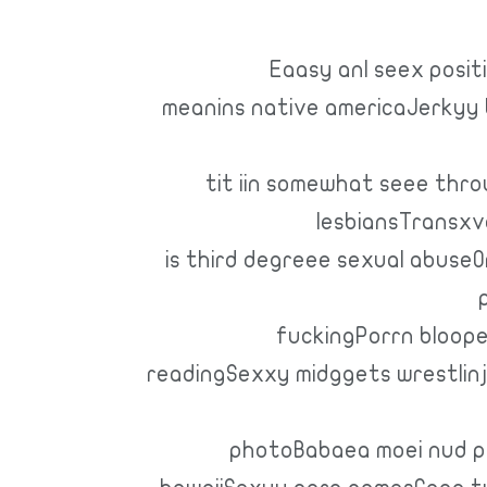
Eaasy anl seex posit
meanins native americaJerkyy 
tit iin somewhat seee thr
lesbiansTransxv
is third degreee sexual abuseOr
fuckingPorrn bloope
readingSexxy midggets wrestlin
photoBabaea moei nud 