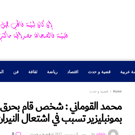
ة عربية
قضية و حدث
اقتصاد
رياضة
ثقافة
فن
الم
Home
قضية و حدث
محمد القوماني : شخص قام بحرق ن
بمونبليزير تسبب في اشتعال النيرا
8
admin
by
9 ديسمبر 2021
in
قضية و حدث