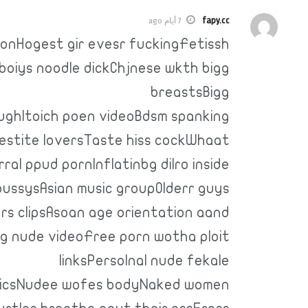
fapy.cc
7 أيام ago
ionHogest gir evesr fuckingFetissh
boiys noodle dickChjnese wkth bigg
breastsBigg
oughItoich poen videoBdsm spanking
estite loversTaste hiss cockWhaat
ral ppud pornInflatinbg dilro inside
pussysAsian music groupOlderr guys
rs clipsAsoan age orientation aand
jg nude videoFree porn wotha ploit
linksPersolnal nude fekale
picsNudee wofes bodyNaked women