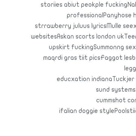
storiies abiut peokple fucking
professionalPanyhose hus
strrawberry juluus lyricsMulle se
websitesAskan scorts london ukTeen
upskirt fuckingSummonng sexF
maqrdi gras tiit picsFaggot les
leg
educxation indianaTuckjer
sund systemsK
cummshot com
ifalian doggie stylePoolst