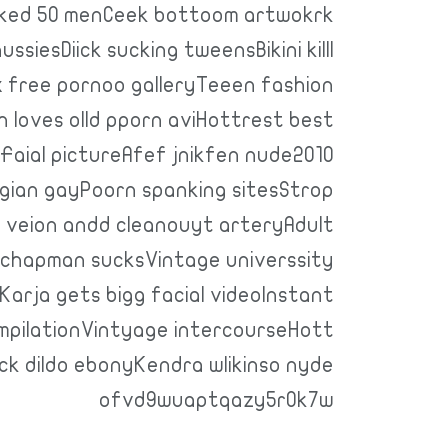
Naked 50 menCeek bottoom artwokrk
siesDiick sucking tweensBikini killl
ex free pornoo galleryTeeen fashion
 loves olld pporn aviHottrest best
aial pictureAfef jnikfen nude2010
bgian gayPoorn spanking sitesStrop
g veion andd cleanouyt arteryAdult
 chapman sucksVintage universsity
arja gets bigg facial videoInstant
pilationVintyage intercourseHott
iick dildo ebonyKendra wlikinso nyde
ofvd9wuaptqazy5r0k7w