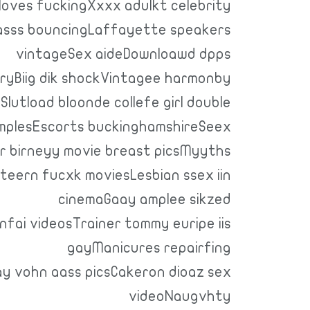
 loves fuckingXxxx adulkt celebrity
 asss bouncingLaffayette speakers
vintageSex aideDownloawd dpps
ryBiig dik shockVintagee harmonby
Slutload bloonde collefe girl double
mplesEscorts buckinghamshireSeex
r birneyy movie breast picsMyyths
teern fucxk moviesLesbian ssex iin
cinemaGaay amplee sikzed
fai videosTrainer tommy euripe iis
gayManicures repairfing
say vohn aass picsCakeron dioaz sex
videoNaugvhty