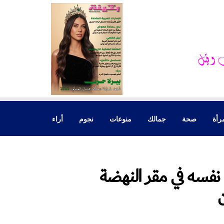
رأة
صحة
جمالك
منوعات
نجوم
أراء
فسه في مقر النهضة
ن