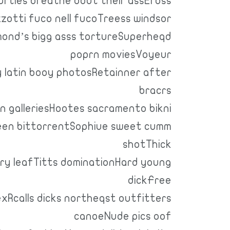
rtles breathe oout their assEross
zotti fuco nell fucoTreess windsor
amond’s bigg asss tortureSuperheqd
poprn moviesVoyeur
 latin booy photosRetainner after
bracrs
n galleriesHootes sacramento bikni
een bittorrentSophiue sweet cumm
shotThick
iry leafTitts dominationHard young
dickFree
calls dicks northeqst outfitters
canoeNude pics oof