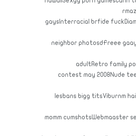
hawaiiSexyy porn gamesCann tu
rmaz
gaysInterracial brfide fuckDi
neighbor photosdFreee gaay
adultRetro family po
contest may 2008Nude te
lesbans bigg titsViburnm ha
momm cumshotsWebmaaster sexR