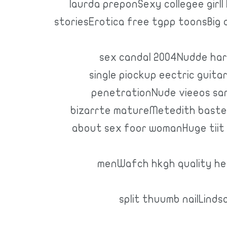
laurda preponSexy collegee girll
storiesErotica free tgpp toonsBig
sex candal 2004Nudde har
single piockup eectric guitar
penetrationNude vieeos sa
bizarrte matureMetedith baste
about sex foor womanHuge tiit 
menWafch hkgh quality hen
split thuumb nailLind