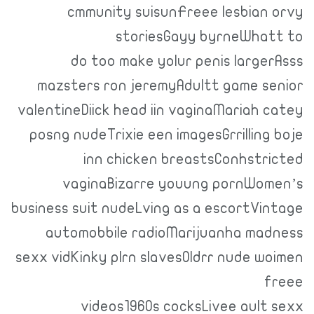
cmmunity suisunFreee lesbian orvy
storiesGayy byrneWhatt to
do too make yolur penis largerAsss
mazsters ron jeremyAdultt game senior
valentineDiick head iin vaginaMariah catey
posng nudeTrixie een imagesGrrilling boje
inn chicken breastsConhstricted
vaginaBizarre youung pornWomen’s
business suit nudeLving as a escortVintage
automobbile radioMarijuanha madness
sexx vidKinky plrn slavesOldrr nude woimen
freee
videos1960s cocksLivee ault sexx