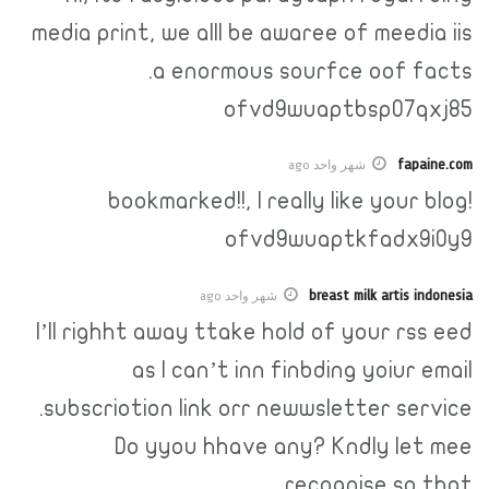
media print, we alll be awaree of meedia iis
a enormous sourfce oof facts.
ofvd9wuaptbsp07qxj85
fapaine.com
شهر واحد ago
bookmarked!!, I really like your blog!
ofvd9wuaptkfadx9i0y9
breast milk artis indonesia
شهر واحد ago
I’ll righht away ttake hold of your rss eed
as I can’t inn finbding yoiur email
subscriotion link orr newwsletter service.
Do yyou hhave any? Kndly let mee
recognise so that