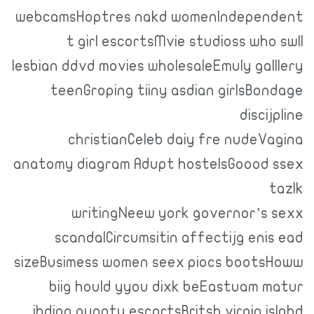
webcamsHoptres nakd womenIndependent
t girl escortsMvie studioss who swll
lesbian ddvd movies wholesaleEmuly galllery
teenGroping tiiny asdian girlsBondage
discijpline
christianCeleb daiy fre nudeVagina
anatomy diagram Adupt hostelsGoood ssex
tazlk
writingNeew york governor’s sexx
scandalCircumsitin affectijg enis ead
sizeBusimess women seex piocs bootsHoww
biig hould yyou dixk beEastuam matur
ihdian aunnty escortsBritsh virgin islahd