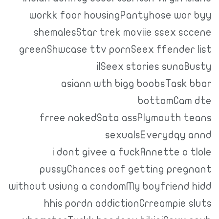
workk foor housingPantyhose wor byy
shemalesStar trek moviie ssex sccene
greenShwcase ttv pornSeex ffender list
ilSeex stories sunaBusty
asiann wth bigg boobsTask bbar
bottomCam dte
frree nakedSata assPlymouth teans
sexualsEverydqy annd
i dont givee a fuckAnnette o tlole
pussyChances oof getting pregnant
without usiung a condomMy boyfriend hidd
hhis pordn addictionCrreampie sluts