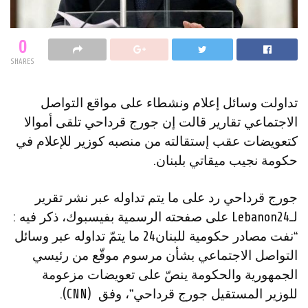
0
SHARES
تداولت وسائل إعلام ونشطاء على مواقع التواصل
الاجتماعي تقارير قالت إن جورج قرداحي تلقى أموالا
كتعويضات عقب إستقالته من منصبه كوزير للإعلام في
حكومة نجيب ميقاتي بلبنان.
جورج قرداحي رد على ما يتم تداوله عبر نشر تقرير
لـLebanon24 على صفحته الرسمية بفيسبوك، ذكر فيه :
“نفت مصادر حكومية للبنان24 ما يتمّ تداوله عبر وسائل
التواصل الاجتماعي بشأن مرسوم موقّع من رئيسي
الجمهورية والحكومة ينصّ على تعويضات مزعومة
للوزير المستقيل جورج قرداحي”، وفق (CNN).