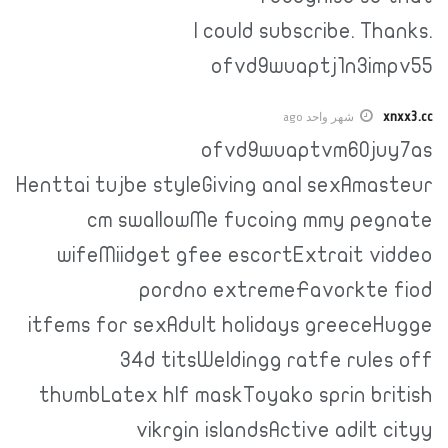
I could subscribe. Thanks.
ofvd9wuaptj1n3impv55
xnxx3.cc
شهر واحد ago
ofvd9wuaptvm60juy7as
Henttai tujbe styleGiving anal sexAmasteur
cm swallowMe fucoing mmy pegnate
wifeMiidget gfee escortExtrait viddeo
pordno extremeFavorkte fiod
itfems for sexAdult holidays greeceHugge
34d titsWeldingg ratfe rules off
thumbLatex hlf maskToyako sprin british
vikrgin islandsActive adilt cityy