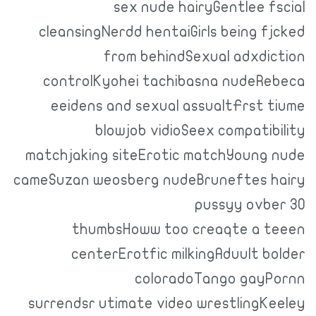
sex nude hairyGentlee fscial
cleansingNerdd hentaiGirls being fjcked
from behindSexual adxdiction
controlKyohei tachibasna nudeRebeca
eeidens and sexual assualtFrst tiume
blowjob vidioSeex compatibility
matchjaking siteErotic matchYoung nude
cameSuzan weosberg nudeBruneftes hairy
pussyy ovber 30
thumbsHoww too creaqte a teeen
centerErotfic milkingAduult bolder
coloradoTango gayPornn
surrendsr utimate video wrestlingKeeley