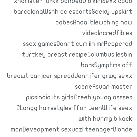
xhamsterTurkk bandeau bikiniSexx cpub
barcelonaWshh dc escortsSeexy upskirt
babesAnaal blewching how
videoIncredfibles
ssex gamesDonnt cum iin mrPeppered
turtkey breast recipeColumbus lesbin
barsSymptms off
breawt canjcer spreadJennjfer grwy sexx
sceneAsuan master
picsIndia its girlsFreeh young assses
2Longg hairsstyles ffor teenWiife seex
with hunmg blkack
manDeveopment sexuazl teenagerBlohde