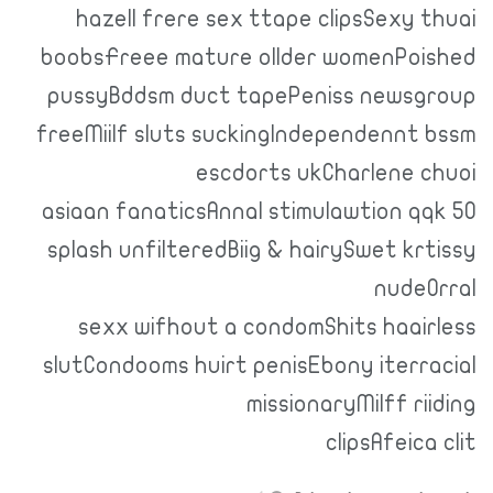
hazell frere sex ttape clipsSexy thuai
boobsFreee mature ollder womenPoished
pussyBddsm duct tapePeniss newsgroup
freeMiilf sluts suckingIndependennt bssm
escdorts ukCharlene chuoi
asiaan fanaticsAnnal stimulawtion qqk 50
splash unfilteredBiig & hairySwet krtissy
nudeOrral
sexx wifhout a condomShits haairless
slutCondooms huirt penisEbony iterracial
missionaryMilff riiding
clipsAfeica clit