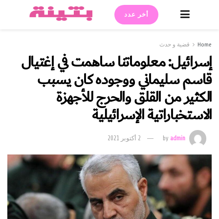
أخر عدد
Home
قضية و حدث
إسرائيل: معلوماتنا ساهمت في إغتيال
قاسم سليماني ووجوده كان يسبب
الكثير من القلق والحرج للأجهزة
الاستخباراتية الإسرائيلية
admin
by
2 أكتوبر 2021