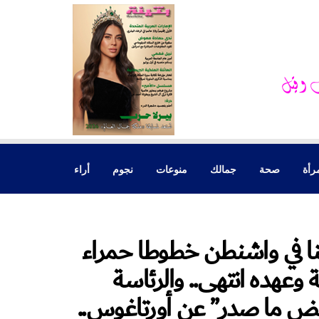
رأة
صحة
جمالك
منوعات
نجوم
أراء
نا في واشنطن خطوطا حمراء
وعهده انتهى.. والرئاسة
 “بعض ما صدر” عن أورتاغوس..