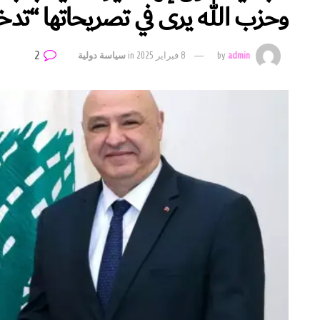
وحزب الله يرى في تصريحاتها “تدخلا
2
admin
by
8 فبراير 2025
in
سياسة دولية