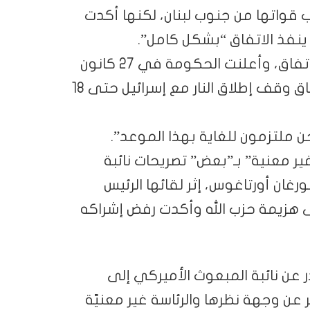
ي/يناير لتسحب قواتها من جنوب لبنان، لكنها أكدت
 ينفذ الاتفاق “بشكل كامل”.
واتهم لبنان اسرائيل بـ”المماطلة” في تنفيذ الاتفاق، وأعلنت الحكومة في 27 كانون
الثاني/يناير أنها وافقت على تمديد تنفيذ اتفاق وقف إطلاق النار مع إسرائيل حتى 18
 ملتزمون للغاية بهذا الموعد”.
غير معنية” بـ”بعض” تصريحات نائبة
غان أورتاغوس، إثر لقائها الرئيس
ى هزيمة حزب الله وأكدت رفض إشراكه
عن نائبة المبعوث الأميركي إلى
 عن وجهة نظرها والرئاسة غير معنيّة