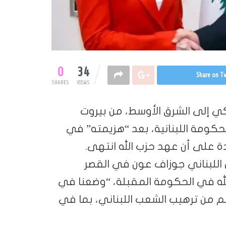
0
34
Share on Tw
SHARES
VIEWS
كي إلى الشرق الأوسط، من بيروت
حكومة اللبنانية، بعد “هزيمته” في
ة على أن عهد حزب الله انتهى.
 اللبناني جوزاف عون في القصر
له في الحكومة المقبلة، “وضعنا في
م من ترهيب الشعب اللبناني، بما في