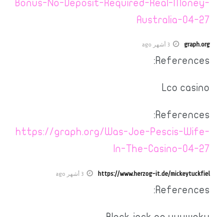
Bonus-No-Deposit-Required-Real-Money-
Australia-04-27
graph.org
3 أشهر ago
References:
Lco casino
References:
https://graph.org/Was-Joe-Pescis-Wife-
In-The-Casino-04-27
https://www.herzog-it.de/mickeytuckfiel
3 أشهر ago
References:
Black jack no yuuwaku