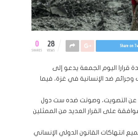
0
28
Share on Tw
SHARES
VIEWS
 قرارا اليوم الجمعة يدعو إلى
 وجرائم ضد الإنسانية في غزة، فيما
ولة لصالح القرار، وامتنعت 13 دولة عن التصويت، وصوتت ضده ست دول
لموافقة على القرار العديد من الممثلين
يع انتهاكات القانون الدولي الإنساني