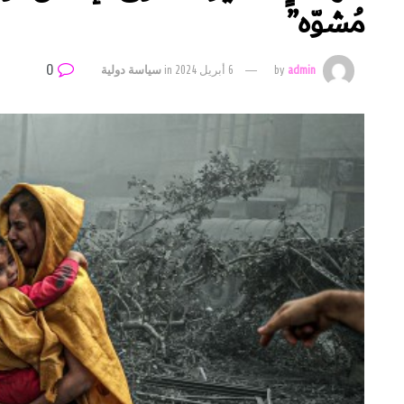
مُشوّه”
0
admin
by
6 أبريل 2024
in
سياسة دولية