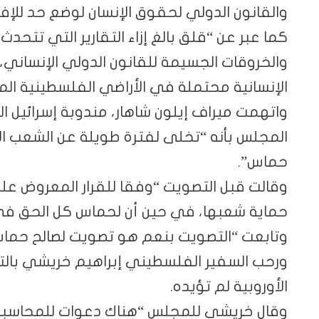
والقانون الدولي لحقوق الإنسان لوضع حد للإفل
كما عبر عن “قلق بالغ إزاء التقارير التي تتحد
والخروقات الجسيمة للقانون الدولي الإنساني،
الإنسانية محتملة في الأراضي الفلسطينية الم
واتهمت ميراف إيلون شاهار، مندوبة إسرائيل ا
المجلس بأنه “تخلى لفترة طويلة عن الشعب ا
حماس”.
وقالت قبل التصويت “وفقا للقرار المعروض علي
حماية شعبها، في حين أن لحماس كل الحق في قت
وتابعت “التصويت بنعم هو تصويت لصالح حماس
ورحب السفير الفلسطيني إبراهيم خريشي بال
الأوروبية لم تؤيده.
وقال خريشي للمجلس “هناك دعوات للمحاسبة 