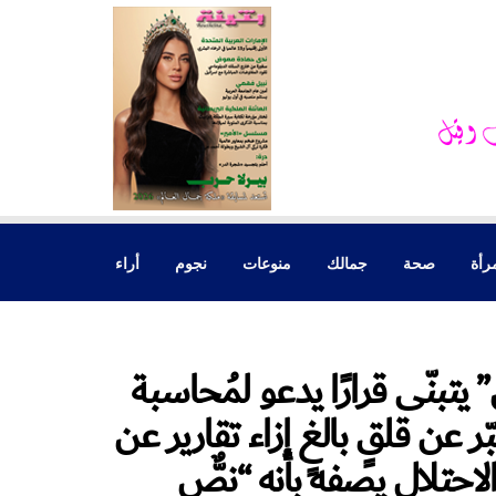
رأة
صحة
جمالك
منوعات
نجوم
أراء
” يتبنّى قرارًا يدعو لمُحاسبة
 عن قلقٍ بالغٍ إزاء تقارير عن
الاحتلال يصفه بأنه “نصٌّ