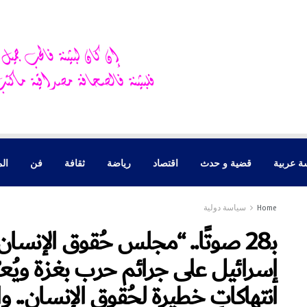
ة عربية
قضية و حدث
اقتصاد
رياضة
ثقافة
فن
الم
Home
سياسة دولية
بـ28 صوتًا.. “مجلس حُقوق الإنسان
إسرائيل على جرائم حرب بغزة ويُعبّر
انتهاكاتٍ خطيرة لحُقوق الإنسان.. و