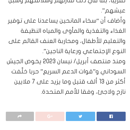
تقريبا، بما في ذلك منازلهم وسلامتهم وسبل
عيشهم”.
وأضاف أن “سخاء المانحين يساعدنا على توفير
الغذاء والتغذية والمأوى والمياه النظيفة
والتعليم للأطفال، ومحاربة العنف القائم على
النوع الإجتماعي ورعاية الناجين”.
ومنذ منتصف أبريل/ نيسان 2023 يخوض الجيش
السوداني و”قوات الدعم السريع” حربا خلّفت
أكثر من 13 ألف قتيل وما يزيد على 7 ملايين
نازح ولاجئ، وفقا للأمم المتحدة.