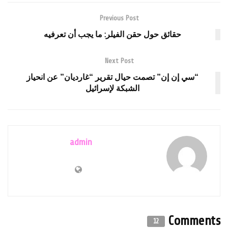
Previous Post
حقائق حول حقن الفيلر: ما يجب أن تعرفيه
Next Post
“سي إن إن” تصمت حيال تقرير “غارديان” عن انحياز
الشبكة لإسرائيل
admin
Comments
12