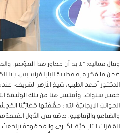
وقال معاليه: “لا بد أن محاور هذا المؤتمر، وا
ضمن ما فكر فيه قداسة البابا فرنسيس، بابا الكن
الدكتور أحمد الطيب، شيخ الأزهر الشريف، عندما
خمس سنوات.. وأقتبس هنا من تلك الوثيقة التاريخية ما
الجوانبَ الإيجابيَّةَ التي حقَّقَتْها حَضارَتُنا الحَدِيث
والصِّناعةِ والرَّفاهِيةِ، خاصَّة في الدُّوَلِ المُتقدِّم
القَفزات التاريخيَّةَ الكُبرى والمَحمُودةَ تَراجَعَتْ مع