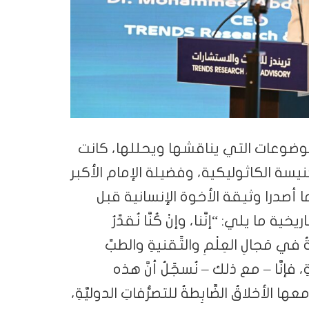
لموضوعات التي يناقشها ويحللها، كانت
يسة الكاثوليكية، وفضيلة الإمام الأكبر
 أصدرا وثيقة الأخوة الإنسانية قبل
 يلي: “إنَّنا، وإنْ كُنَّا نُقدِّرُ
ةُ في مَجالِ العِلْمِ والتِّقنيةِ والطبِّ
ةِ، فإنَّا – مع ذلك – نُسجِّلُ أنَّ هذه
ها الأخلاقُ الضَّابِطةُ للتصرُّفاتِ الدوليَّةِ،