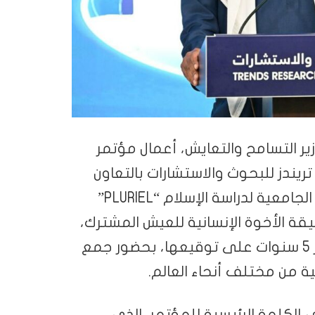
زير التسامح والتعايش، أعمال مؤتمر
تريندز للبحوث والاستشارات بالتعاون
والشراكة مع وزارة التسامح والتعايش والمنصة الجامعية لدراسة الإسلام “PLURIEL”
ة الأخوة الإنسانية للعيش المشترك،
تزامناً مع اليوم الدولي للأخوة الإنسانية، ومرور 5 سنوات على توقيعها، بحضور جمع
ية من مختلف أنحاء العالم.
 الكلمة الرئيسية للمؤتمر، الذي