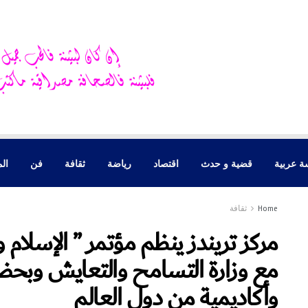
ة عربية
قضية و حدث
اقتصاد
رياضة
ثقافة
فن
الم
Home
ثقافة
مركز تريندز ينظم مؤتمر ” الإسلام وا
مع وزارة التسامح والتعايش وبح
وأكاديمية من دول العالم