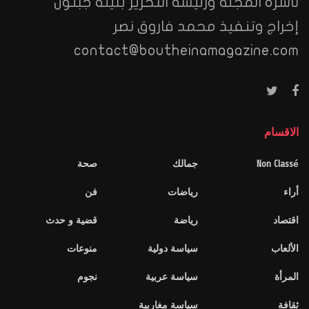
ناشرة المجلة ورئيسة التحرير بثينة جبنون
إخراج وتنفيذ محمد فاروق نصر
contact@boutheinamagazine.com
الاقسام
Non Classé
جمالك
صحة
أراء
رياضات
فن
اقتصاد
رياضة
قضية و حدث
الألعاب
سياسة دولية
منوعات
المرأة
سياسة عربية
نجوم
ثقافة
سياسة مغاربية