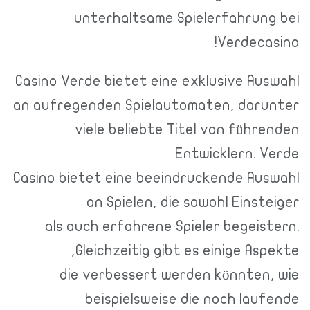
unterhaltsame Spielerfahrung
Verdecas
Casino Verde bietet eine exklusive Aus
an aufregenden Spielautomaten, daru
viele beliebte Titel von führ
Entwicklern. V
Casino bietet eine beeindruckende Aus
an Spielen, die sowohl Einst
als auch erfahrene Spieler begeis
Gleichzeitig gibt es einige Asp
die verbessert werden könnten,
beispielsweise die noch lau