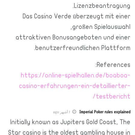
Lizenzbeantrag
Das Casino Verde überzeugt mit e
großen Spielaus
attraktiven Bonusangeboten und e
benutzerfreundlichen Plattf
Referen
https://online-spielhallen.de/boa
casino-erfahrungen-ein-detaillier
testber
Imperial Poker rules ex
7 أشهر ago
Initially known as Jupiters Gold Coast
Star casino is the oldest gambling hou