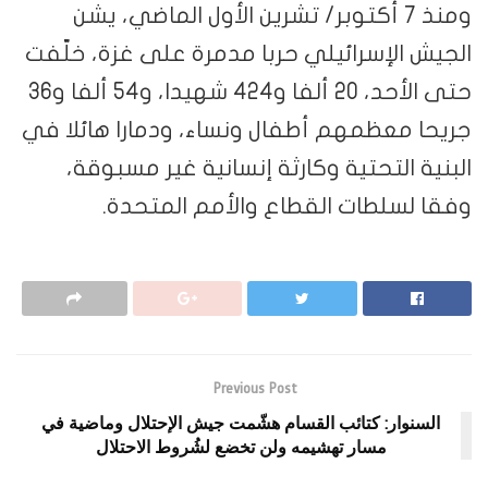
ومنذ 7 أكتوبر/ تشرين الأول الماضي، يشن
ش الإسرائيلي حربا مدمرة على غزة، خلّفت
حتى الأحد، 20 ألفا و424 شهيدا، و54 ألفا و36
ا معظمهم أطفال ونساء، ودمارا هائلا في
ة التحتية وكارثة إنسانية غير مسبوقة،
 لسلطات القطاع والأمم المتحدة.
Previous Post
سنوار: كتائب القسام هشّمت جيش الإحتلال وماضية في
مسار تهشيمه ولن تخضع لشُروط الاحتلال