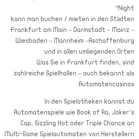
N
kann man buchen / mieten in den Stä
Frankfurt am Main – Darmstadt – Mai
Wiesbaden – Mannheim –Aschaffen
und in allen umliegenden O
Was Sie in Frankfurt finden,
zahlreiche Spielhallen – auch bekann
Automatencasi
In den Spielotheken kanns
Automatenspiele wie Book of Ra, Jok
Cap, Sizzling Hot oder Triple Chan
Multi-Game Spielautomaten von Herstel