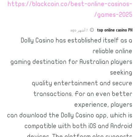
https://blackcoin.co/best-online-casi
games-2
top online ca
7 أشهر ago
Dolly Casino has established itself
reliable o
gaming destination for Australian pl
see
quality entertainment and se
transactions. For an even be
experience, pla
can download the Dolly Casino app, whi
compatible with both iOS and And
devices. The platform also supp