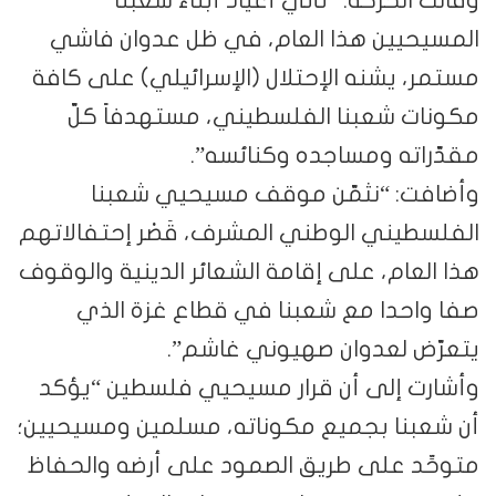
يحيين هذا العام، في ظل عدوان فاشي
، يشنه الإحتلال (الإسرائيلي) على كافة
ات شعبنا الفلسطيني، مستهدفاً كلّ
راته ومساجده وكنائسه”.
فت: “نثمّن موقف مسيحيي شعبنا
سطيني الوطني المشرف، قَصْر إحتفالاتهم
لعام، على إقامة الشعائر الدينية والوقوف
واحدا مع شعبنا في قطاع غزة الذي
ّض لعدوان صهيوني غاشم”.
رت إلى أن قرار مسيحيي فلسطين “يؤكد
عبنا بجميع مكوناته، مسلمين ومسيحيين؛
ِّد على طريق الصمود على أرضه والحفاظ