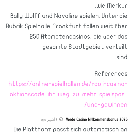
wie Me
Bally Wulff und Novoline spielen. Unte
Rubrik Spielhalle Frankfurt fallen weit
250 Atomatencasinos, die über
gesamte Stadtgebiet vert
Referen
https://online-spielhallen.de/rooli-ca
aktionscode-ihr-weg-zu-mehr-spiels
und-gewin
Verde Casino Willkommensbon
8 أشهر ago
Die Plattform passt sich automatisc