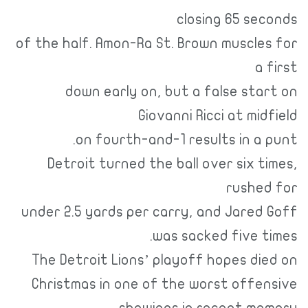
closing 65 sec
of the half. Amon-Ra St. Brown muscles
a 
down early on, but a false sta
Giovanni Ricci at mid
on fourth-and-1 results in a 
Detroit turned the ball over six t
rushed
under 2.5 yards per carry, and Jared 
was sacked five t
The Detroit Lions’ playoff hopes di
Christmas in one of the worst offen
showings in recent mem