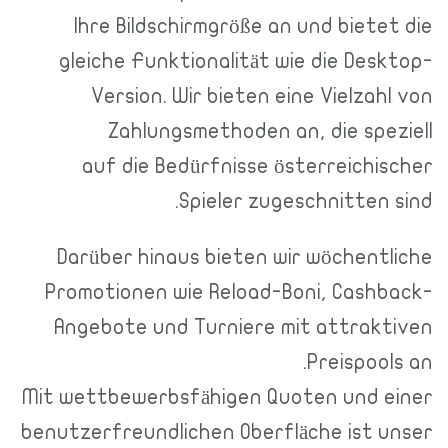
Ihre Bildschirmgröße an und biete
gleiche Funktionalität wie die Des
Version. Wir bieten eine Vielzah
Zahlungsmethoden an, die spez
auf die Bedürfnisse österreichis
Spieler zugeschnitten 
Darüber hinaus bieten wir wöchentl
Promotionen wie Reload-Boni, Cashb
Angebote und Turniere mit attrakt
Preispool
Mit wettbewerbsfähigen Quoten und e
benutzerfreundlichen Oberfläche ist u