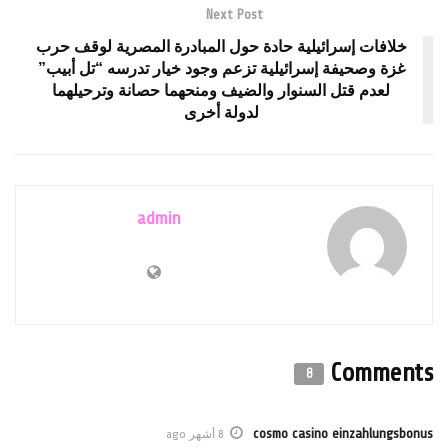
Next Post
افات إسرائيلية حادة حول المبادرة المصرية لوقف حرب
ة وصحيفة إسرائيلية تزعم وجود خيار تدرسه “تل أبيب”
لعدم قتل السنوار والضيف ومنحهما حصانة وترحيلهما
لدولة أخرى
admin
Comm
8
cosmo casino einzahlun
8 أشهر ago