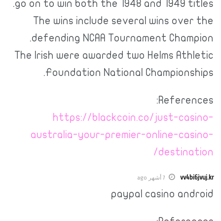
go on to win both the 1948 and 1949 ti
The wins include several wins ove
defending NCAA Tournament Champ
The Irish were awarded two Helms Athl
Foundation National Championsh
Referen
https://blackcoin.co/just-cas
australia-your-premier-online-cas
destina
vv4bi
7 أشهر ago
paypal casino and