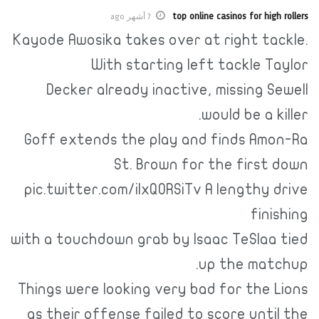
top online casinos for high
7 أشهر ago
Kayode Awosika takes over at right tac
With starting left tackle T
Decker already inactive, missing S
would be a ki
Goff extends the play and finds Amo
St. Brown for the first 
pic.twitter.com/iIxQORSiTv A lengthy 
fini
with a touchdown grab by Isaac TeSlaa 
up the matc
Things were looking very bad for the 
as their offense failed to score unti