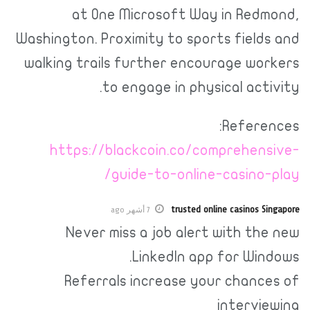
at One Microsoft Way in Redm
Washington. Proximity to sports fields
walking trails further encourage wor
to engage in physical acti
Referen
https://blackcoin.co/comprehens
guide-to-online-casino-
trusted online casinos Si
7 أشهر ago
Never miss a job alert with th
LinkedIn app for Win
Referrals increase your chance
intervie