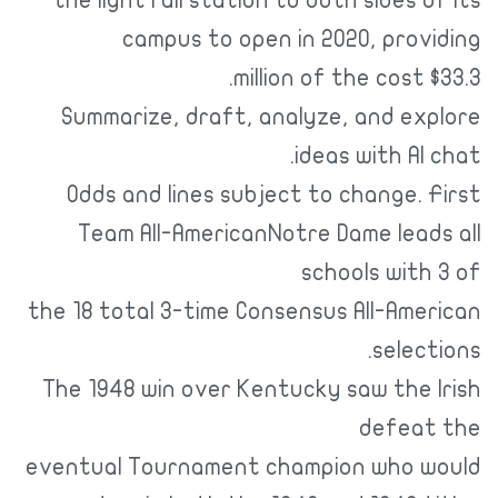
the light rail station to both sides o
campus to open in 2020, provi
$33
Summarize, draft, analyze, and exp
ideas with AI 
Odds and lines subject to change. 
Team All-AmericanNotre Dame leads
schools with
the 18 total 3-time Consensus All-Ame
select
The 1948 win over Kentucky saw the I
defeat
eventual Tournament champion who w