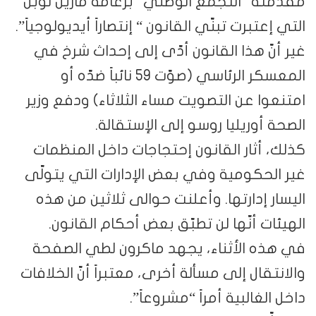
مقدّمته “التجمّع الوطني” بزعامة مارين لوبن
التي إعتبرت تبنّي القانون “ إنتصاراً أيديولوجياً”.
غير أنّ هذا القانون أدّى إلى إحداث شرخ في
المعسكر الرئاسي (صوّت 59 نائباً ضدّه أو
امتنعوا عن التصويت مساء الثلاثاء) ودفع وزير
الصحة أوريليا روسو إلى الإستقالة.
كذلك، أثار القانون إحتجاجات داخل المنظمات
غير الحكومية وفي بعض الإدارات التي يتولّى
اليسار إدارتها. وأعلنت حوالى ثلاثين من هذه
الهيئات أنّها لن تطبّق بعض أحكام القانون.
في هذه الأثناء، يجهد ماكرون لطي الصفحة
والانتقال إلى مسألة أخرى، معتبراً أنّ الخلافات
داخل الغالبية أمراً “مشروعاً”.