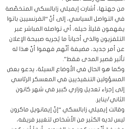
من جهتها، أشارت إيميلي زابالسكي المتخصّصة
في التواصل السياسي، إلى أنّ “الفرنسيين باتوا
يفهمون قليلاً حيله، أي تواصله المباشر عبر
التلفزيون والذي أحياناً ما يُجريه صبيحة الإعلان
عن أمر جديد، مضيفة أنّهم فهموا أنّ هذا له
تأثير قصير المدى فقط”.
وكما هو الحال في الأوضاع السيئة، يدعو بعض
المسؤولين التنفيذيين في المعسكر الرئاسي
إلى إجراء تعديل وزاري كبير في شهر كانون
الثاني/يناير.
وقالت إيميلي زابالسكي “إنّ إيمانويل ماكرون
ليس لديه الكثير من الأشخاص لتغيير فريقه،