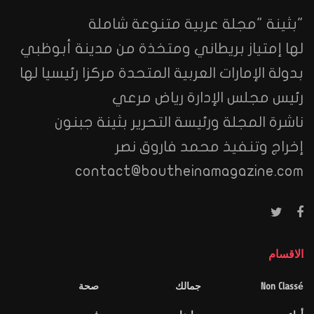
"بثينة "مجلة عربية متنوعة شاملة
لها إمتياز بريطاني ومتخذة من مدينة أبوظبي
بدولة الإمارات العربية المتحدة مركزا رئيسيا لها
رئيس مجلس الإدارة رياض مرعي
ناشرة المجلة ورئيسة التحرير بثينة جبنون
إخراج وتنفيذ محمد فاروق نصر
contact@boutheinamagazine.com
الاقسام
Non Classé
جمالك
صحة