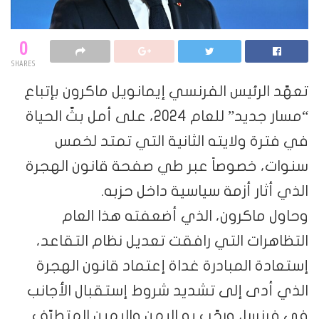
0
SHARES
تعهّد الرئيس الفرنسي إيمانويل ماكرون بإتباع
“مسار جديد” للعام 2024، على أمل بثّ الحياة
في فترة ولايته الثانية التي تمتد لخمس
سنوات، خصوصاً عبر طي صفحة قانون الهجرة
الذي أثار أزمة سياسية داخل حزبه.
وحاول ماكرون، الذي أضعفته هذا العام
التظاهرات التي رافقت تعديل نظام التقاعد،
إستعادة المبادرة غداة إعتماد قانون الهجرة
الذي أدى إلى تشديد شروط إستقبال الأجانب
في فرنسا، ورحّب به اليمن واليمين المتطرّف.