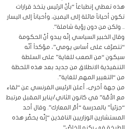
هذه تعطي إنطباعاً “بأنّ الرئيس يتخذ قرارات
تكون أحياناً مائلة إلى اليمين، وأحياناً إلى اليسار
.. ولكن من دون رؤية شاملة”.
وقال الخبير السياسي إنّه يبدو أنّ الحكومة
“تتصرّف على أساس يومي”، مؤكداً أنّه
سيكون “من الصعب للغاية” على السلطة
التنفيذية الانطلاق من جديد بعد هذه اللحظة
من “التغيير المهم للغاية”.
من جهة أخرى، أعلن الرئيس الفرنسي عن “لقاء
مع الأمّة” في كانون الثاني/يناير المقبل مرتبط
“جزئياً” بالمدرسة “أمّ المعارك”. وقال أحد
المستشارين الوزاريين النافذين “إنّه يحضّر هذه
الطبخة في ركنه الخاصّ”.