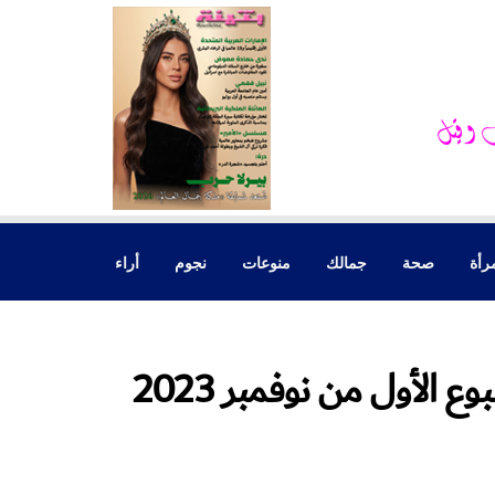
رأة
صحة
جمالك
منوعات
نجوم
أراء
 الأول من نوفمبر 2023