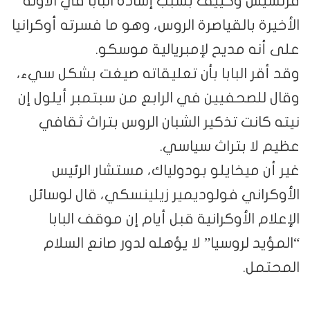
فرنسيس وكييف بسبب إشادة البابا في الآونة
الأخيرة بالقياصرة الروس، وهو ما فسرته أوكرانيا
على أنه مديح لإمبريالية موسكو.
وقد أقر البابا بأن تعليقاته صيغت بشكل سيء،
وقال للصحفيين في الرابع من سبتمبر أيلول إن
نيته كانت تذكير الشبان الروس بتراث ثقافي
عظيم لا بتراث سياسي.
غير أن ميخايلو بودولياك، مستشار الرئيس
الأوكراني فولوديمير زيلينسكي، قال لوسائل
الإعلام الأوكرانية قبل أيام إن موقف البابا
“المؤيد لروسيا” لا يؤهله لدور صانع السلام
المحتمل.