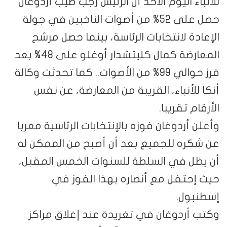
للأنباء اليوم الأحد أن الرئيس رجب طيب أردوغان
حصل على 52% من أصوات الناخبين في جولة
الإعادة لانتخابات الرئاسة، بينما حصل مرشح
المعارضة كمال كليتشدار أوغلو على 48% بعد
فرز حوالي 99% من الأصوات.. كما تحدثت وكالة
أنكا للأنباء، القريبة من المعارضة، عن نفس
الأرقام تقريبا.
وأعلن أردوغان فوزه بالإنتخابات الرئاسية معربا
عن شكره للجميع بعد أن أصبح من الممكن له
أن يظل في السلطة للسنوات الخمس المقبل،
حيث إحتفل مع أنصاره بهذا الفوز في
إسطنبول.
وكتب أردوغان في تغريدة عند إغلاق مراكز