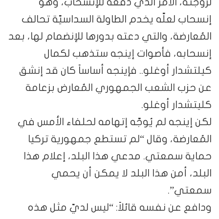
لزوجته، الأمر الذي دفعه للإنسحاب، وهو
إنسحاب لعلّه يخدم الطاولة السداسيّة تحالف
المُعارضة، والتي دعته بدورها للإنضمام لها، بعد
إنسحابه، فأصوات إينجه ستذهب لكمال
كيلتشدار أوغلو.. فإينجه أساساً كان قد إنشق
عن حزب الشعب الجمهوري المُعارض بزعامة
كليتشدار أوغلو.
لكن إينجه لم يُوجّه إتهامه لحلفاء الأمس في
المُعارضة، وقال “لم تستطع جمهورية تركيا
حماية سمعتي. مدعي هذا البلد، إعلام هذا
البلد، أمن هذا البلد لا يمكن أن يحمي
سمعتي”.
ودافع عن نفسه قائلاً: “ليس لديّ مثل هذه