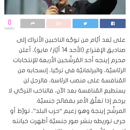
0
SHARES
على بُعد أيّام من توجّه الناخبين الأتراك إلى
صناديق الإقتراع (الأحد 14 أيّار/ مايو)، أعلن
محرم إينجه أحد المُرشّحين الأربعة للإنتخابات
الرئاسيّة، والبرلمانيّة في تركيا، إنسحابه من
المُنافسة على منصب الرئاسة، فالرجل لن
يستطيع المُنافسة بعد الآن، فالناخب التركي لا
يرحم إذا تعلّق الأمر بفضائح جنسيّة.
المرشّح إينجة وهو زعيم “حزب البلد”، تورّط أو
جرى توريطه بنشر صور جنسيّة أظهرت خيانته