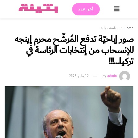
أخر عدد
Home
سياسة دولية
صور إباحيّة تدفع المُرشّح محرم إينجه
للإنسحاب من إنتخابات الرئاسة في
تركيا…!!!
admin
by
12 مايو 2023