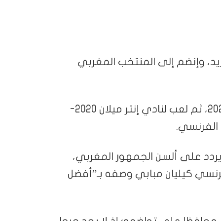
يد، وإنضم إلى المنتخب المغربي
تم إعارته إلى نادي بوروسيا دورتموند 2018-2020، ثم لعب لنادي إنتر ميلان 2020-
يردد على ألسن الجمهور المغربي،
رنسي كيليان مبابي وصفه بـ”أفضل