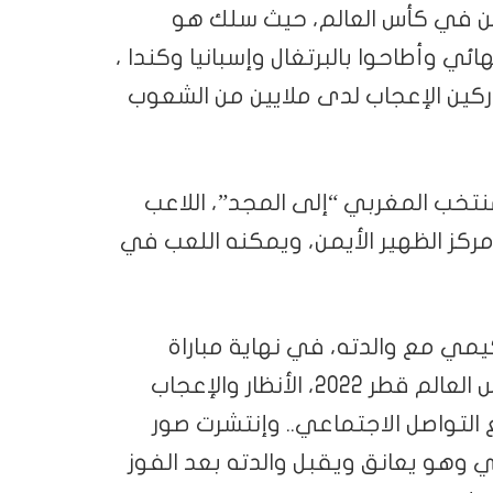
ين في كأس العالم، حيث سلك هو
ئي وأطاحوا بالبرتغال وإسبانيا وكندا ،
اركين الإعجاب لدى ملايين من الشعوب
تخب المغربي “إلى المجد”، اللاعب
 غالباً في مركز الظهير الأيمن، ويمكنه اللعب في
ي مع والدته، في نهاية مباراة
“أسود الأطلس” مع بلجيكا ضمن منافسات كأس العالم قطر 2022، الأنظار والإعجاب
 التواصل الاجتماعي.. وإنتشرت صور
وهو يعانق ويقبل والدته بعد الفوز