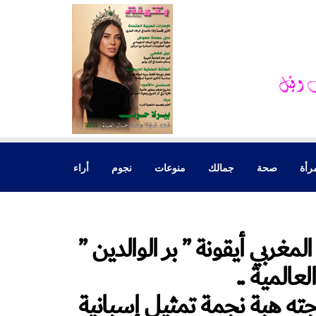
رأة
صحة
جمالك
منوعات
نجوم
أراء
بي أيقونة ” بر الوالدين ”
لعالمية ..
جته هبة نجمة تمثيل إسبانية