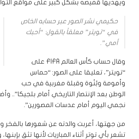
ويهديها قميصه بشكل كبير على مواقع التوا
حكيمي نشر الصور عبر حسابه الخاص
في “تويتر” معلقاً بالقول: “أحبك
أمي”.
وقال حساب كأس العالم FIFA على
“تويتر”، تعليقا على الصور: “حماس
وأمومة وبُنُوة وقبلة مغربية في حب
الوطن بعد الإنتصار التاريخي أمام بلجيكا”.. و
نجمي اليوم أمام عدسات المصورين”.
من جهتها، أعربت والدته عن شعورها بالفخر وال
تشعر بأي توتر أثناء المباريات لأنها تثق بإبنها،