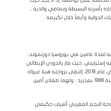
محافظا على تواضعه؛ إذ لا يجد حرجا
ره بأسرته البسيطة وبماضي والديه ،
الدولية وأيضاً خلال تكريمه .
 لمدة عامين في بوروسيا دورتموند،
نتر ميلان بقيمة 35 مليون جنيه إسترليني، حيث فاز بالدوري الإيطالي
في موسمه الأول، وأثناء وجوده في باريس في عام 2018، إلتقى بزوجته هبة عبوك
من أصل تونسي – ليبي ، وهي مولودة في سنة 1986 بمدريد ، ولهما طفلان أمين
زوجة النجم المغربي أشرف حكيمي