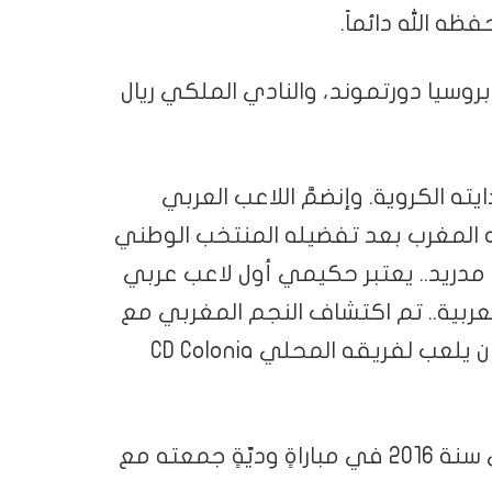
ظه الله دائماً.
روسيا دورتموند، والنادي الملكي ريال
الكروية. وإنضمَّ اللاعب العربي
لده المغرب بعد تفضيله المنتخب الوطني
مدريد.. يعتبر حكيمي أول لاعب عربي
لعربية.. تم اكتشاف النجم المغربي مع
ريال مدريد وهو في السابعة من عمره بينما كان يلعب لفريقه المحلي CD Colonia
كانت المباراة الأولى لأشرف مع النادي الملكي سنة 2016 في مباراةٍ وديّةٍ جمعته مع