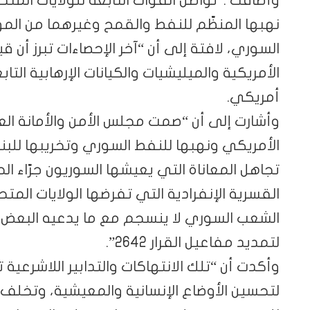
نهبها المنظّم للنفط والقمح وغيرهما من الموا
السوري، لافتة إلى أن “آخر الإحصاءات تبرز أن ق
أمريكي.
وأشارت إلى أن “صمت مجلس الأمن والأمانة العا
الأمريكي ونهبها للنفط السوري وتخريبها للبنى
تجاهل المعاناة التي يعيشها السوريون جرّاء الحص
القسرية الإنفرادية التي تفرضها الولايات المتح
الشعب السوري لا ينسجم مع ما يدعيه البعض 
لتمديد مفاعيل القرار 2642”.
وأكدت أن “تلك الانتهاكات والتدابير اللاشرع
لتحسين الأوضاع الإنسانية والمعيشية، وتخلف آثا