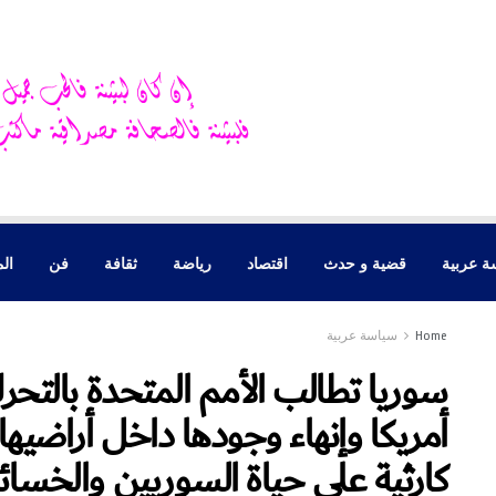
ة عربية
قضية و حدث
اقتصاد
رياضة
ثقافة
فن
الم
Home
سياسة عربية
سوريا تطالب الأمم المتحدة بالتح
أمريكا وإنهاء وجودها داخل أراضيها ..
كارثية على حياة السوريين والخسائر بلغت 9ر25 م