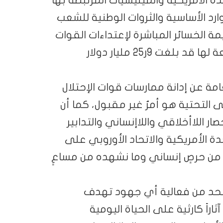
رد الأساسية والثروات الوطنية للشعب
يمة الخسائر المباشرة لإعتداءات القوات
الأمريكية والميليشيات والكيانات الإرهابية التابعة لها قد بلغت 9ر25 مليار دولار
مة عن إدانة ممارسات قوات الإحتلال
 التحتية هو أمرٌ غير مقبول، كما أن
ار اللاأخلاقي واللاإنساني والتدابير
دة الأمريكية والاتحاد الأوروبي على
من حرصٍ إنساني وما نشهده من مساعٍ
ية تحد من فعالية أي جهود تهدف
راً كارثية على الحياة اليومية