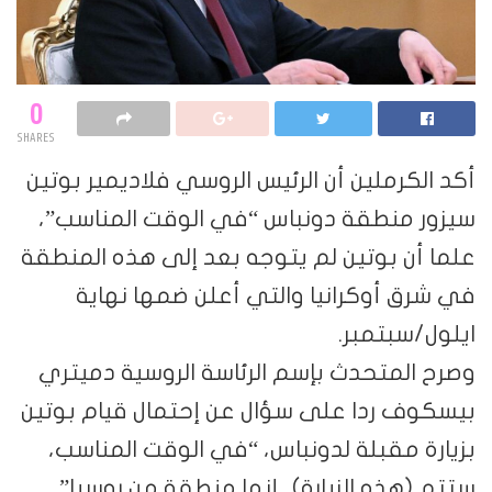
0
SHARES
أكد الكرملين أن الرئيس الروسي فلاديمير بوتين
سيزور منطقة دونباس “في الوقت المناسب”،
علما أن بوتين لم يتوجه بعد إلى هذه المنطقة
في شرق أوكرانيا والتي أعلن ضمها نهاية
ايلول/سبتمبر.
وصرح المتحدث بإسم الرئاسة الروسية دميتري
بيسكوف ردا على سؤال عن إحتمال قيام بوتين
بزيارة مقبلة لدونباس، “في الوقت المناسب،
ستتم (هذه الزيارة).. إنها منطقة من روسيا”.