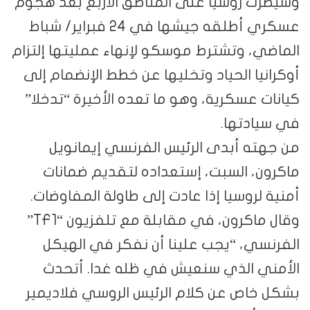
وسيطرت روسيا على المناطق الأربع بعد هجوم
عسكري أطلقه جيشها في 24 فبراير/ شباط
الماضي، وتشترط موسكو لإنهاء عمليتها إلتزام
أوكرانيا الحياد وتخليها عن خطط الإنضمام إلى
كيانات عسكرية، وهو ما تعده الأخيرة “تدخلا”
في سيادتها.
من جهته أبدى الرئيس الفرنسي إيمانويل
ماكرون، السبت، إستعداده لتقديم ضمانات
أمنية لروسيا إذا عادت إلى طاولة المفاوضات.
وقال ماكرون، في مقابلة مع تلفزيون “TF1”
الفرنسي، “يجب علينا أن نفكر في الهيكل
الأمني الذي سنعيش في ظله غدا. أتحدث
بشكل خاص عن كلام الرئيس الروسي فلاديمير