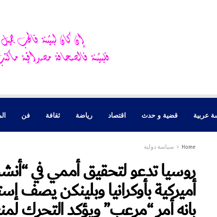
ة عربية
قضية و حدث
اقتصاد
رياضة
ثقافة
فن
الم
Home
سياسة دولية
روسيا تدعو لتحقيق أممي في “أنش
أميركية بأوكرانيا وبلينكن يصف إس
بانه أمر “مرعب” ويؤكد التحرك لم