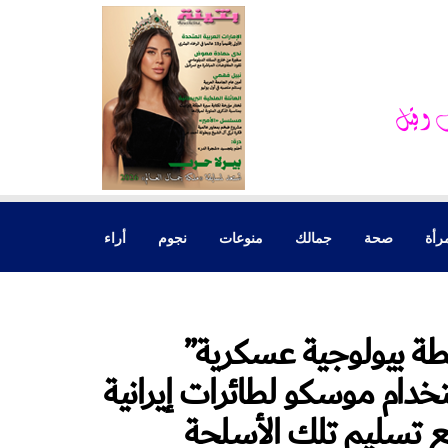
رأة
صحة
جمالك
منوعات
نجوم
أراء
طة بيولوجية عسكرية”
تخدام موسكو لطائرات إيرانية
نع تسليم تلك الأسلحة