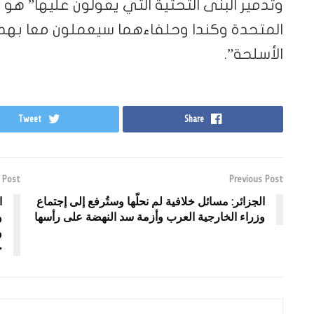
وتدمير البنى التحتية التي يعولون عليها” هو أ
المتحدة وكندا وحلفاءهما سيعملون معا بهدف
الأسلحة”.
Tweet
Share
 Post
Previous Post
الجزائر: مسائل خلافية لم نحلّها وستُرفع إلى إجتماع
ا
وزراء الخارجية العرب وأزمة سد النهضة على رأسها
و
و
ح