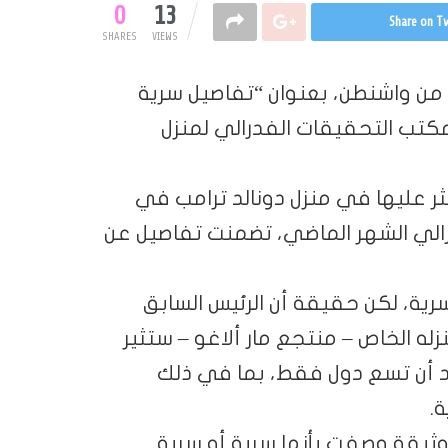
0
13
Share on Tw
SHARES
VIEWS
، من واشنطن، بعنوان “تفاصيل سرية
مكتب التحقيقات الفدرالي لمنزل
عُثر عليها في منزل دونالد ترامب في
رالي الشهر الماضي، تضمنت تفاصيل عن
سرية، لكن حقيقة أن الرئيس السابق
 لأكثر من 18 شهرا في منزله الخاص – منتجع مار ألاغو – ستثير
قد أن تسع دول فقط، بما في ذلك
.
ضيف الكاتب أنه عُثر أيضا، على أكثر من 100 وثيقة وصفت بأنها سرية أو سرية