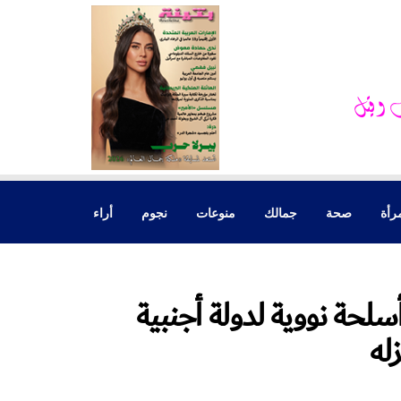
رأة
صحة
جمالك
منوعات
نجوم
أراء
سلحة نووية لدولة أجنبية
له