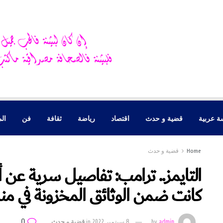
ة عربية
قضية و حدث
اقتصاد
رياضة
ثقافة
فن
الم
Home
قضية و حدث
التايمز.. ترامب: تفاصيل سرية عن أ
كانت ضمن الوثائق المخزونة في منز
0
admin
by
8 سبتمبر 2022
in
قضية و حدث