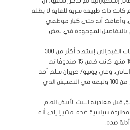
 إستخباراتية لم تذكر إسمها، أن
 كانت ذات طبيعة سرية للغاية لا يطلع
. وأضافت أنه حتى كبار موظفي
م بالتفاصيل الموجودة في بعض
وفي المجمل، يشرح الكاتب أن مكتب التحقيقات الفيدرالي إستعاد أكثر من 300
وثيقة سرية من منتجع مار ألاغو هذا العام. 184 منها كانت ضمن 15 صندوقًا تم
الثاني. وفي يونيو/ حزيران سلم أحد
محامي ترامب 38 وثيقة أُخرى. وعُثر على أكثر من 100 وثيقة في التفتيش الذي
 قبل مغادرته البيت الأبيض العام
مطاردة سياسية ضده. مشيرا إلى أنه
دلة ضده.