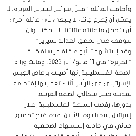
وأضافت العائلة: “قتلُ إسرائيل لشيرين العزيزة، لا
يمكن أن يُطرح جانبًا، لا ينبغي لأي عائلة أخرى
أن تتحمل ما عانته عائلتنا.. لا يمكننا ولن
نتوقف حتى نحقق العدالة لشيرين”.
وقد إستشهدت أبو عاقلة مراسلة قناة
“الجزيرة” في 11 مايو/ أيار 2022، وقالت وزارة
الصحة الفلسطينية إنها أصيبت برصاص الجيش
الإسرائيلي في الرأس أثناء تغطيتها إقتحامه
لمدينة جنين شمالي الضفة الغربية.
بدورها، رفضت السلطة الفلسطينية إعلان
إسرائيل رسميا يوم الاثنين، عدم فتح تحقيق
جنائي في حادثة إستشهاد الصحفية