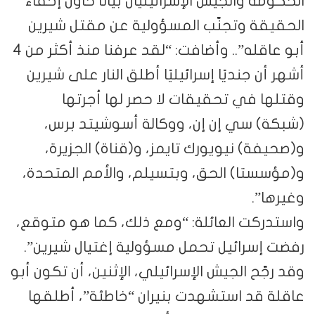
الحكومة والجيش الإسرائيليان بيانًا حاول إخفاء
الحقيقة وتجنّب المسؤولية عن مقتل شيرين
أبو عاقله”.. وأضافت: “لقد عرفنا منذ أكثر من 4
أشهر أن جنديًا إسرائيليًا أطلق النار على شيرين
وقتلها في تحقيقات لا حصر لها أجرتها
(شبكة) سي إن إن، ووكالة أسوشيتد برس،
و(صحيفة) نيويورك تايمز، و(قناة) الجزيرة،
و(مؤسستا) الحق، وبتسيلم، والأمم المتحدة،
وغيرها”.
واستدركت العائلة: “ومع ذلك، كما هو متوقع،
رفضت إسرائيل تحمل مسؤولية إغتيال شيرين”.
وقد رجّح الجيش الإسرائيلي، الإثنين، أن تكون أبو
عاقلة قد استشهدت بنيران “خاطئة”، أطلقها