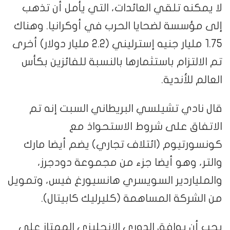
لا يمكنه تلقي العائدات، التي يأمل أن تذهب
إلى مؤسسة لضحايا الحرب في أوكرانيا. وهناك
1.75 مليار جنيه إسترليني (2.2 مليار دولار) أخرى
تم الالتزام باستثمارها بالنسبة للفائزين بكأس
العالم للأندية.
قال نادي تشيلسي البريطاني السبت إنه تم
الاتفاق على شروط الاستحواذ مع
كونسورتيوم (ائتلاف تجاري) يضم أيضا مارك
والتر، وهو أيضا جزء من مجموعة دودجرز،
والملياردير السويسري هانسيورغ فيس، وتمويل
من الشركة المساهمة (كليرليك كابيتال).
يجب أن يوافق الدوري الإنجليزي الممتاز على