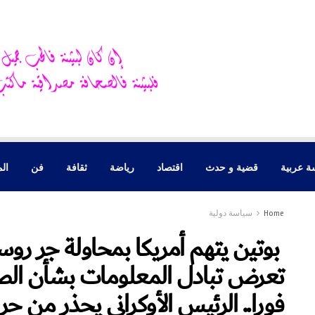
ة عربية
قضية و حدث
اقتصاد
رياضة
ثقافة
فن
الم
Home
سياسة دولية
بوتين يتهم أمريكا بمحاولة جر روس
تعرض تبادل المعلومات بشأن الص
فورا.. الرئيس الأوكراني يحذر من ح