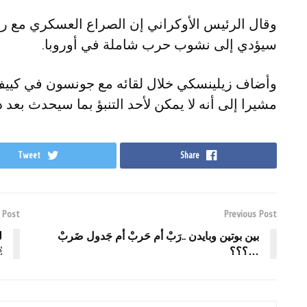
وقال الرئيس الأوكراني إن الصراع العسكري مع ر
سيؤدي إلى نشوب حرب شاملة في أوروبا.
وأضاف زيلينسكي خلال لقائه مع جونسون في كييف 
مشيرا إلى أنه لا يمكن لأحد التنبؤ بما سيحدث بعد 
Tweet
Share
 Post
Previous Post
بين بوتين وبايدن ..رَبْ أم حَربْ أم جَدول ضَربْ
ل
…؟؟؟
￼