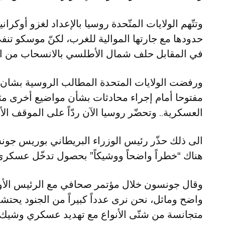
وتتّهم الولايات المتّحدة روسيا بالإعداد لغزو أوكر
حدودها مع جارتها الموالية للغرب، لكنّ موسكو تنف
في المقابل حلف شمال الأطلسي بالانسحاب من الم
ورفضت الولايات المتحدة المطالب الروسية بشان
مفتوحا أمام إجراء محادثات بشأن مواضيع أخرى م
العسكرية.. وتحضّر روسيا الآن ردّاً على الموقف الأ
الى ذلك حذّر رئيس الوزراء البريطاني بوريس جونسو
هناك “خطراً واضحاً ووشيكاً” بحصول تدخّل عسكري
وقال جونسون خلال مؤتمر صحافي مع الرئيس الأوك
واضح وماثل، نحن نرى عدداً كبيراً من الجنود يحت
متجانسة من شتّى الأنواع مع تهديد عسكري وشيك”