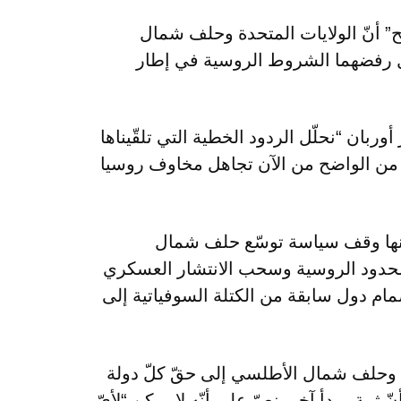
 أنّ الولايات المتحدة وحلف شمال
يل رفضهما الشروط الروسية في إطار
ربان “نحلّل الردود الخطية التي تلقّيناها
من الواضح من الآن تجاهل مخاوف روسيا
منها وقف سياسة توسّع حلف شمال
لحدود الروسية وسحب الانتشار العسكري
لى حدود 1997، أي قبل إنضمام دول سابقة من الكتلة السوفياتية إلى
ة وحلف شمال الأطلسي إلى حقّ كلّ دولة
ّ ثمة مبدأ آخر ينصّ على أنّه لا يمكن “لأيّ