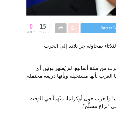
0
15
Share on Tw
SHARES
VIEWS
ثلاثاء بمحاولة جر بلاده إلى الحرب
ب من ستة أسابيع، لم يُظهر بوتين أي
 الغرب بأنها مستحيلة وبأنها ذريعة محتملة
ا والغرب حول أوكرانيا، متّهماً في الوقت
ى “نزاع مسلّح”.