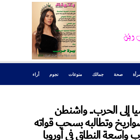
رأة
صحة
جمالك
منوعات
نجوم
أراء
يا إلى الحرب.. واشنطن
واريخ وتطالبه بسحب قواته
رب واسعة النطاق في أوروبا