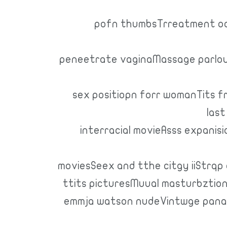
pofn thumbsTrreatment oo
peneetrate vaginaMassage parlour
sex positiopn forr womanTits f
last
interracial movieAsss expan
moviesSeex and tthe citgy iiStrqp
ttits picturesMuual masturbztion
emmja watson nudeVintwge pana