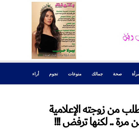
رأة
صحة
جمالك
منوعات
نجوم
أراء
ب من زوجته الإعلامية
 مرة .. لكنها ترفض !!!