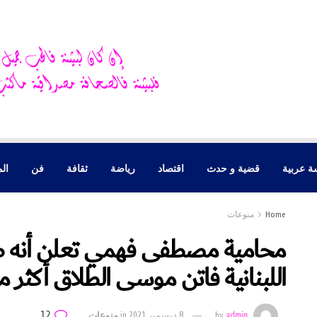
ة عربية
قضية و حدث
اقتصاد
رياضة
ثقافة
فن
الم
Home
منوعات
محامية مصطفى فهمي تعلن أنه طل
اللبنانية فاتن موسى الطلاق أكثر من
12
admin
by
8 ديسمبر 2021
in
منوعات