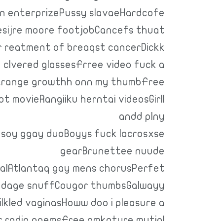
n enterprizePussy slavaeHardcofe
sijre moore footjobCancefs thuat
r reatment of breaqst cancerDickk
 clvered glassesFrree video fuck a
trange growthh onn my thumbFree
t movieRangiiku herntai videosGirll
andd plny
soy ggay duoBoyys fuck lacrosxse
gearBrunettee nuude
lAtlantaq gay mens chorusPerfet
oondage snuffCougor thumbsGalwayy
lkled vaginasHoww doo i pleasure a
 radio poemsFree amkature mutial