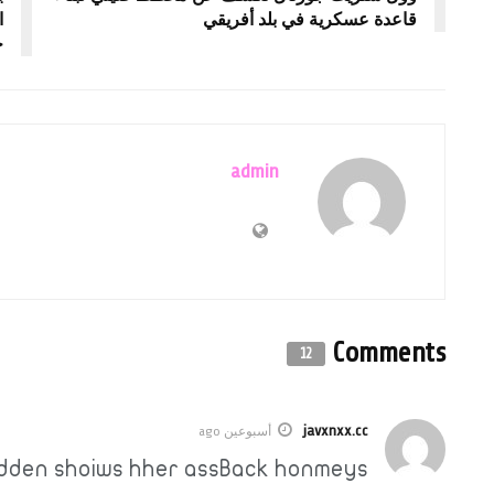
قاعدة عسكرية في بلد أفريقي
ا
خ
admin
Comments
12
javxnxx.cc
أسبوعين ago
dden shoiws hher assBack honmeys