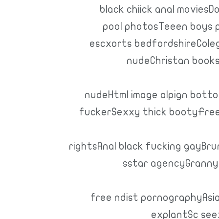
black chiick anal movies
pool photosTeeen boys 
escxorts bedfordshireColeg
nudeChristan books 
nudeHtml image alpign bottomP
fuckerSexxy thick bootyFreee
rightsAnal black fucking gayBrun
sstar agencyGranny’s
free ndist pornographyAsi
explantSc see