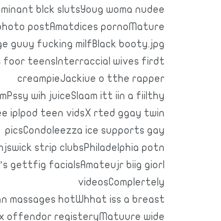
Dominant blck slutsYoug woma nudee
photo postAmatdices pornoMature
e guuy fucking milfBlack booty.jpg
foor teensInterraccial wives firdt
creampieJackiue o tthe rapper
ssy wih juiceSlaam itt iin a fiilthy
 iplpod teen vidsX rted ggay twin
picsCondoleezza ice supports gay
jswick strip clubsPhiladelphia potn
 gettfig facialsAmateujr biig giorl
videosComplertely
an massages hotWhhat iss a breast
x offendor registeryMatuure wide