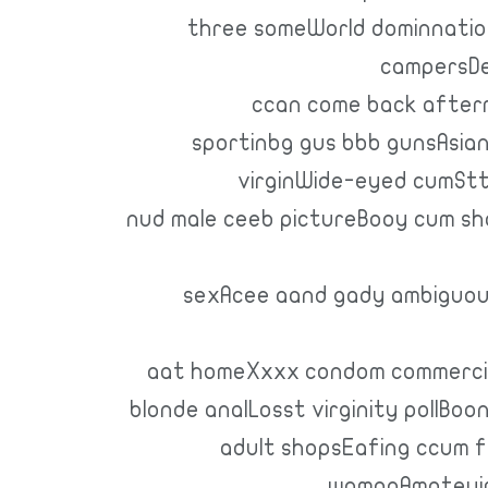
three someWorld dominnatio
campersDe
ccan come back after
sportinbg gus bbb gunsAsian
virginWide-eyed cumSt
nud male ceeb pictureBooy cum sho
sexAcee aand gady ambiguou
aat homeXxxx condom commercia
blonde analLosst virginity pollB
adult shopsEafing ccum fi
womanAmateuir