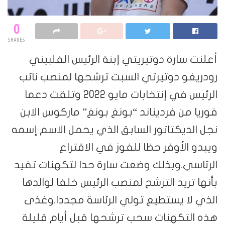
0
SHARES
أعلنت سارة دوتيريتي إبنة الرئيس الفلبيني
رودريغو دوتيرتي السبت ترشحها لمنصب نائب
الرئيس في إنتخابات مايو 2022 وتلقت دعما
فوريا من فرديناند “بونغ بونغ” ماركوس الابن
نجل الديكتاتور السابق الذي يحمل الاسم إسمه
ويبدو الأوفر حظا للفوز في الاقتراع
الرئاسي.وبذلك وضعت سارة حدا لتكهنات تفيد
بأنها تريد الترشح لمنصب الرئيس خلفا لوالدها
الذي لا يستطيع تولي الرئاسة مجددا.وغذى
هذه التكهنات سحب ترشحها قبل أيام قليلة