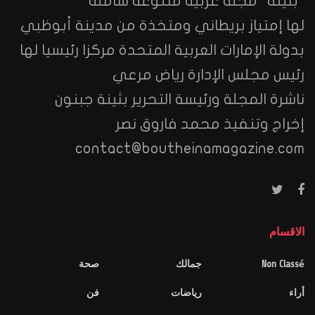
"بثينة "مجلة عربية متنوعة شاملة
لها إمتياز بريطاني ومتخذة من مدينة أبوظبي
بدولة الإمارات العربية المتحدة مركزا رئيسيا لها
رئيس مجلس الإدارة رياض مرعي
ناشرة المجلة ورئيسة التحرير بثينة جبنون
إخراج وتنفيذ محمد فاروق نصر
contact@boutheinamagazine.com
الاقسام
Non Classé
جمالك
صحة
أراء
رياضات
فن