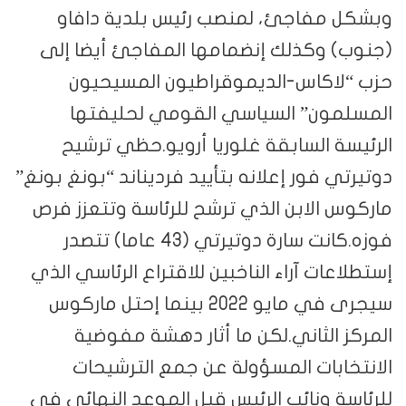
وبشكل مفاجئ، لمنصب رئيس بلدية دافاو
(جنوب) وكذلك إنضمامها المفاجئ أيضا إلى
حزب “لاكاس-الديموقراطيون المسيحيون
المسلمون” السياسي القومي لحليفتها
الرئيسة السابقة غلوريا أرويو.حظي ترشيح
دوتيرتي فور إعلانه بتأييد فرديناند “بونغ بونغ”
ماركوس الابن الذي ترشح للرئاسة وتتعزز فرص
فوزه.كانت سارة دوتيرتي (43 عاما) تتصدر
إستطلاعات آراء الناخبين للاقتراع الرئاسي الذي
سيجرى في مايو 2022 بينما إحتل ماركوس
المركز الثاني.لكن ما أثار دهشة مفوضية
الانتخابات المسؤولة عن جمع الترشيحات
للرئاسة ونائب الرئيس قبل الموعد النهائي في