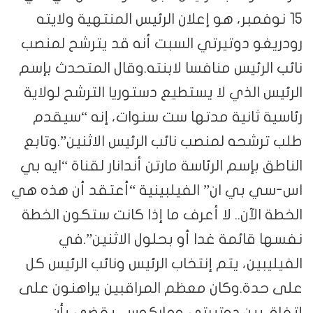
15 نوفمبر، هو إعلان الرئيس المنتهية ولايته
رودريغو دوتيرتي السبت أنه قد يترشح لمنصب
نائب الرئيس منافسا لابنته.وقال المتحدث بإسم
الرئيس الذي لا يستطيع دستوريا الترشح لولاية
رئاسية ثانية مدتها ست سنوات، إنه “سيقدم
طلب ترشحه لمنصب نائب الرئيس الاثنين”.وتابع
الناطق بإسم الرئاسة مارتن أندانار لقناة “ايه بي
اس-سي بي ان” الفيلبينية “أعتقد أن هذه هي
الخطة الآن.. لا أعرف ما إذا كانت ستكون الخطة
نفسها قائمة غدا أو بحلول الاثنين”.في
الفيليبين، يتم إنتخاب الرئيس ونائب الرئيس كل
على حدة.وكان معظم المراقبين يراهنون على
إتفاق بين دوتيرتي وماركوس، يقضي بأن