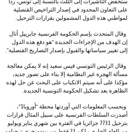
ستخفض التأشيرات إلى الثلث بالنسبة إلى تونس، ردا
على التعاون المحدود في إصدار التراخيص القنصلية
لمواطني هذه الدول المشمولين بقرارات الترحيل.
وقال المتحدث بإسم الحكومة الفرنسية جابرييل أتال
إن الهدف من الإجراءات الجديدة “هو دفع هذه الدول
إلى تغيير سياساتها والقبول بإصدار التصاريح القنصلية”.
وقال الرئيس التونسي قيس سعيد إنه لا يمكن معالجة
مسألة الهجرة غير النظامية إلا بناء على تصور جديد،
مؤكدا على أنه سيتم الانكباب على البحث عن حل لهذه
الظاهرة بعد تشكيل الحكومة التونسية الجديدة.
وبحسب المعلومات التي أوردتها محطة “أوروبا1″،
أصدرت السلطات الفرنسية على سبيل المثال قرارات
بترحيل 7731 جزائريا في الفترة بين شهري يناير ويوليو
من العام الجاري ، لكن 22 فقط من بينهم جرى ترحيلهم